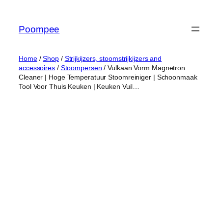
Ga
naar
Poompee
de
inhoud
Home
/
Shop
/
Strijkijzers, stoomstrijkijzers and
accessoires
/
Stoompersen
/ Vulkaan Vorm Magnetron
Cleaner | Hoge Temperatuur Stoomreiniger | Schoonmaak
Tool Voor Thuis Keuken | Keuken Vuil…