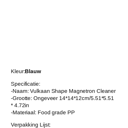
n
e
t
r
o
n
C
l
e
a
Kleur:
Blauw
n
e
Specificatie:
r
-Naam: Vulkaan Shape Magnetron Cleaner
|
-Grootte: Ongeveer 14*14*12cm/5.51*5.51
H
* 4.72in
o
-Materiaal: Food grade PP
g
e
Verpakking Lijst: