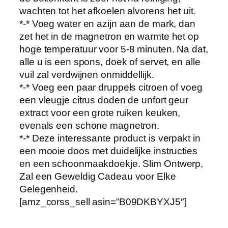
i
wachten tot het afkoelen alvorens het uit.
n
*-* Voeg water en azijn aan de mark, dan
i
zet het in de magnetron en warmte het op
g
hoge temperatuur voor 5-8 minuten. Na dat,
e
alle u is een spons, doek of servet, en alle
r
vuil zal verdwijnen onmiddellijk.
|
*-* Voeg een paar druppels citroen of voeg
S
een vleugje citrus doden de unfort geur
c
extract voor een grote ruiken keuken,
h
evenals een schone magnetron.
o
*-* Deze interessante product is verpakt in
o
een mooie doos met duidelijke instructies
n
en een schoonmaakdoekje. Slim Ontwerp,
m
Zal een Geweldig Cadeau voor Elke
a
Gelegenheid.
a
[amz_corss_sell asin=”B09DKBYXJ5″]
k
T