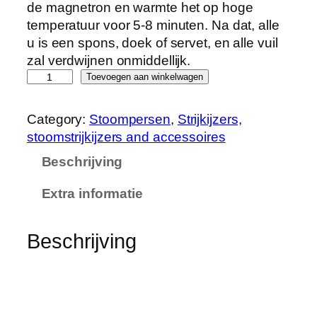
de magnetron en warmte het op hoge
temperatuur voor 5-8 minuten. Na dat, alle
u is een spons, doek of servet, en alle vuil
zal verdwijnen onmiddellijk.
V
Toevoegen aan winkelwagen
u
l
Category:
Stoompersen
, 
Strijkijzers,
k
stoomstrijkijzers and accessoires
a
Beschrijving
a
n
Extra informatie
V
o
r
Beschrijving
m
M
a
g