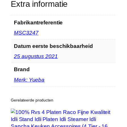
Extra informatie
o
o
l
Fabrikantreferentie
V
MSC3247
o
o
Datum eerste beschikbaarheid
r
T
25 augustus 2021
h
u
Brand
i
Merk: Yueba
s
K
e
Gerelateerde producten
u
k
e
n