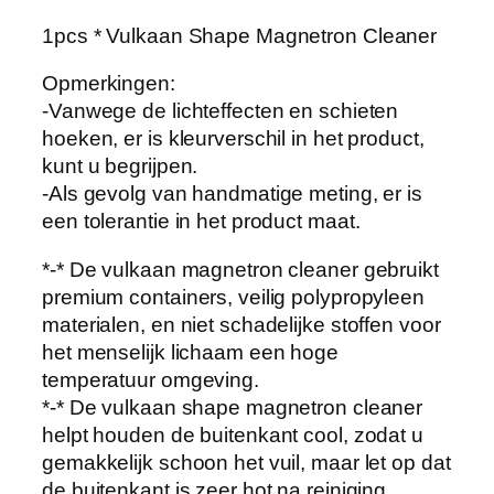
T
1pcs * Vulkaan Shape Magnetron Cleaner
e
m
Opmerkingen:
p
-Vanwege de lichteffecten en schieten
e
hoeken, er is kleurverschil in het product,
r
kunt u begrijpen.
a
-Als gevolg van handmatige meting, er is
t
een tolerantie in het product maat.
u
u
*-* De vulkaan magnetron cleaner gebruikt
r
premium containers, veilig polypropyleen
S
materialen, en niet schadelijke stoffen voor
t
het menselijk lichaam een hoge
o
temperatuur omgeving.
o
*-* De vulkaan shape magnetron cleaner
m
helpt houden de buitenkant cool, zodat u
r
gemakkelijk schoon het vuil, maar let op dat
e
de buitenkant is zeer hot na reiniging,