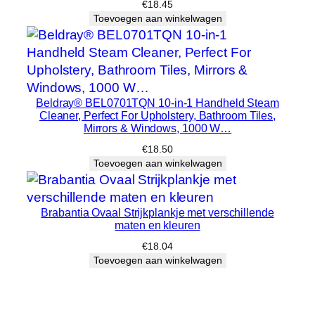
€
18.45
l
Toevoegen aan winkelwagen
h
e
i
d
Beldray® BEL0701TQN 10-in-1 Handheld Steam
Cleaner, Perfect For Upholstery, Bathroom Tiles,
Mirrors & Windows, 1000 W…
€
18.50
Toevoegen aan winkelwagen
Brabantia Ovaal Strijkplankje met verschillende
maten en kleuren
€
18.04
Toevoegen aan winkelwagen