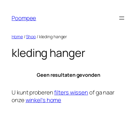
Ga
naar
Poompee
de
inhoud
Home
/
Shop
/ kleding hanger
kleding hanger
Geen resultaten gevonden
U kunt proberen
filters wissen
of ga naar
onze
winkel's home