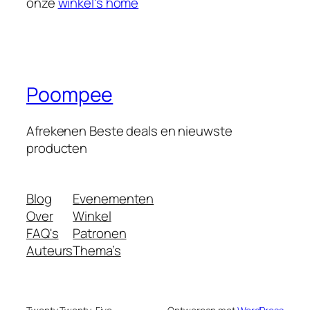
onze
winkel's home
Poompee
Afrekenen Beste deals en nieuwste
producten
Blog
Evenementen
Over
Winkel
FAQ's
Patronen
Auteurs
Thema’s