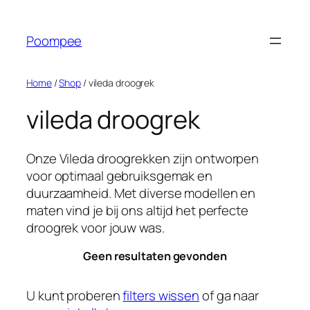
Ga
naar
Poompee
de
inhoud
Home
/
Shop
/ vileda droogrek
vileda droogrek
Onze Vileda droogrekken zijn ontworpen
voor optimaal gebruiksgemak en
duurzaamheid. Met diverse modellen en
maten vind je bij ons altijd het perfecte
droogrek voor jouw was.
Geen resultaten gevonden
U kunt proberen
filters wissen
of ga naar