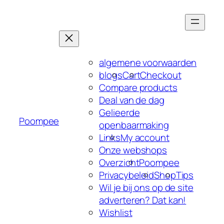
Ga
naar
de
inhoud
algemene voorwaarden
blogs
Cart
Checkout
Compare products
Deal van de dag
Gelieerde
Poompee
openbaarmaking
Links
My account
Onze webshops
Overzicht
Poompee
Privacybeleid
Shop
Tips
Wil je bij ons op de site
adverteren? Dat kan!
Wishlist