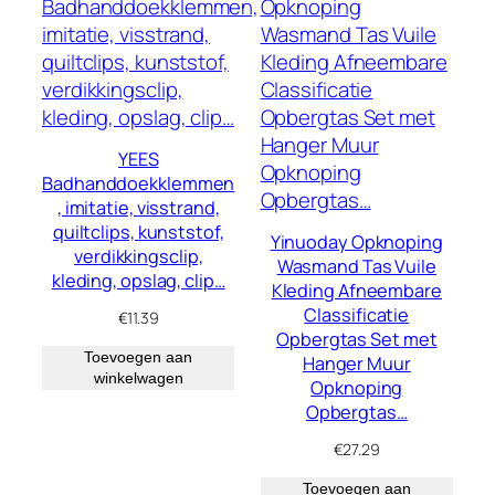
YEES
Badhanddoekklemmen
, imitatie, visstrand,
quiltclips, kunststof,
Yinuoday Opknoping
verdikkingsclip,
Wasmand Tas Vuile
kleding, opslag, clip…
Kleding Afneembare
Classificatie
€
11.39
Opbergtas Set met
Toevoegen aan
Hanger Muur
winkelwagen
Opknoping
Opbergtas…
€
27.29
Toevoegen aan