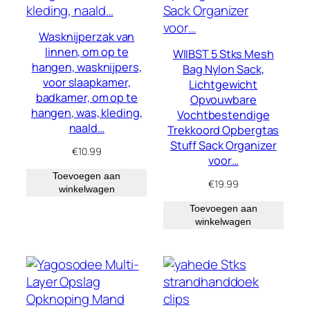
Wasknijperzak van
linnen, om op te
WIIBST 5 Stks Mesh
hangen, wasknijpers,
Bag Nylon Sack,
voor slaapkamer,
Lichtgewicht
badkamer, om op te
Opvouwbare
hangen, was, kleding,
Vochtbestendige
naald…
Trekkoord Opbergtas
Stuff Sack Organizer
€
10.99
voor…
Toevoegen aan
€
19.99
winkelwagen
Toevoegen aan
winkelwagen