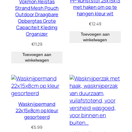
PP-kunststof 23x15x13
Vokmon Reistas
met haken om op te
Strand Mesh Pouch
hangen kleur wit
Outdoor Draagbare
Opbergtas Grote
€
12.49
Capaciteit Kleding
Organizer
Toevoegen aan
winkelwagen
€
11.29
Toevoegen aan
winkelwagen
Wasknijpermand
22x15x8cm op kleur
gesorteerd
€
5.99