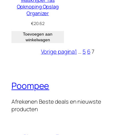
Opknoping Opslag
Organizer
€
20.62
Toevoegen aan
winkelwagen
Vorige pagina
1
…
5
6
7
Poompee
Afrekenen Beste deals en nieuwste
producten