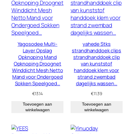
Yagosodee Multi-
yahede Stks
Layer Opslag
strandhanddoek clips
Opknoping Mand
strandhanddoek clip
Opknoping Droognet
van kunststof
Winddicht Mesh Netto
handdoek klem voor
Mand voor Ondergoed
strand zwembad
Sokken Speelgoed…
dagelijks wassen…
€
13.14
€
11.39
Toevoegen aan
Toevoegen aan
winkelwagen
winkelwagen