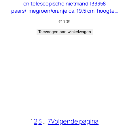
en telescopische nietmand 133358
paars/limegroen/oranje ca. 19,5 cm, hoogte…
€
10.09
Toevoegen aan winkelwagen
1
2
3
…
7
Volgende pagina