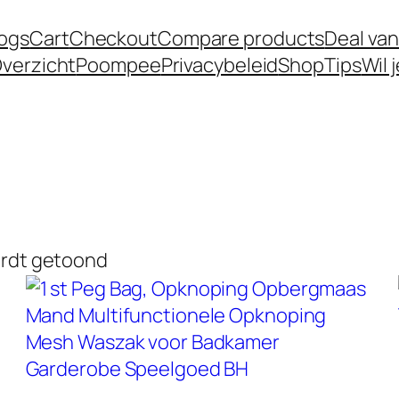
logs
Cart
Checkout
Compare products
Deal van
verzicht
Poompee
Privacybeleid
Shop
Tips
Wil 
ordt getoond