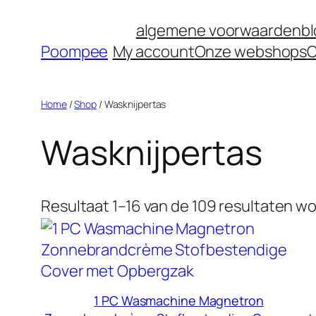
Ga
algemene voorwaarden
b
naar
Poompee
My account
Onze webshops
O
de
inhoud
Home
/
Shop
/ Wasknijpertas
Wasknijpertas
Resultaat 1–16 van de 109 resultaten w
1 PC Wasmachine Magnetron