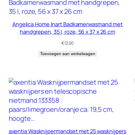
e
Angelica Home Inart Badkamerwasmand met
handgrepen, 35 l, roze, 56 x 37 x 26 cm
€
12.00
Toevoegen aan winkelwagen
axentia Wasknijpermandset met 25 wasknijpers