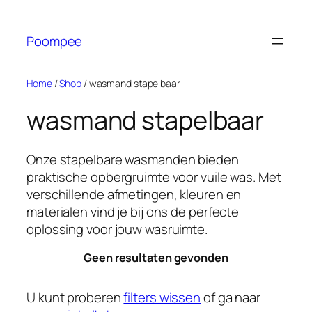
Ga
naar
Poompee
de
inhoud
Home
/
Shop
/ wasmand stapelbaar
wasmand stapelbaar
Onze stapelbare wasmanden bieden
praktische opbergruimte voor vuile was. Met
verschillende afmetingen, kleuren en
materialen vind je bij ons de perfecte
oplossing voor jouw wasruimte.
Geen resultaten gevonden
U kunt proberen
filters wissen
of ga naar