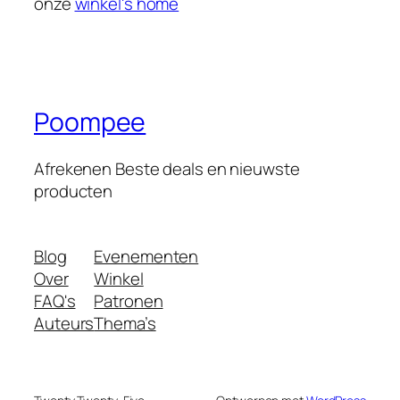
onze
winkel's home
Poompee
Afrekenen Beste deals en nieuwste
producten
Blog
Evenementen
Over
Winkel
FAQ's
Patronen
Auteurs
Thema’s