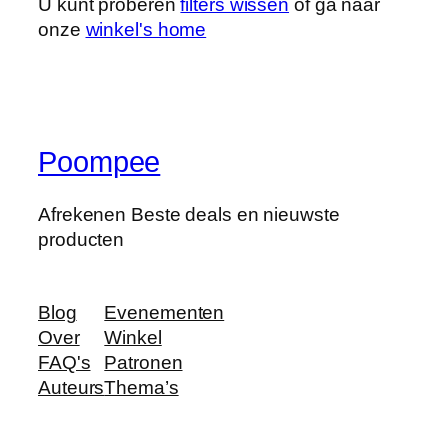
U kunt proberen
filters wissen
of ga naar
onze
winkel's home
Poompee
Afrekenen Beste deals en nieuwste
producten
Blog
Evenementen
Over
Winkel
FAQ's
Patronen
Auteurs
Thema’s