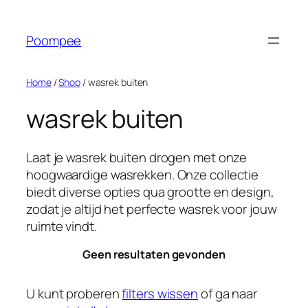
Ga
naar
Poompee
de
inhoud
Home
/
Shop
/ wasrek buiten
wasrek buiten
Laat je wasrek buiten drogen met onze
hoogwaardige wasrekken. Onze collectie
biedt diverse opties qua grootte en design,
zodat je altijd het perfecte wasrek voor jouw
ruimte vindt.
Geen resultaten gevonden
U kunt proberen
filters wissen
of ga naar