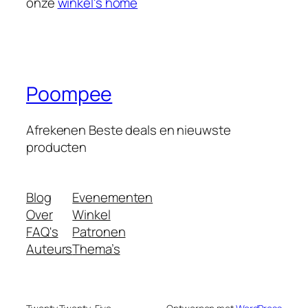
onze
winkel's home
Poompee
Afrekenen Beste deals en nieuwste
producten
Blog
Evenementen
Over
Winkel
FAQ's
Patronen
Auteurs
Thema’s