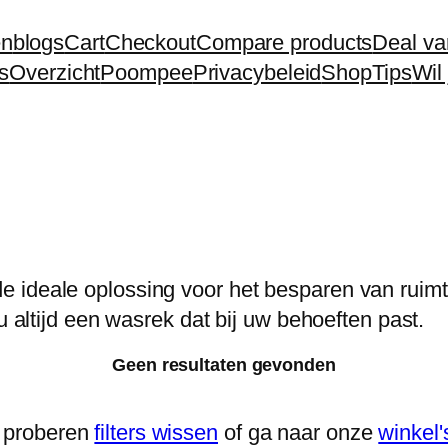
en
blogs
Cart
Checkout
Compare products
Deal va
s
Overzicht
Poompee
Privacybeleid
Shop
Tips
Wil
e ideale oplossing voor het besparen van ruim
u altijd een wasrek dat bij uw behoeften past.
Geen resultaten gevonden
 proberen
filters wissen
of ga naar onze
winkel