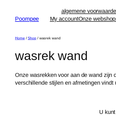
Ga
algemene voorwaard
naar
Poompee
My account
Onze webshop
de
inhoud
Home
/
Shop
/ wasrek wand
wasrek wand
Onze wasrekken voor aan de wand zijn d
verschillende stijlen en afmetingen vindt 
U kunt