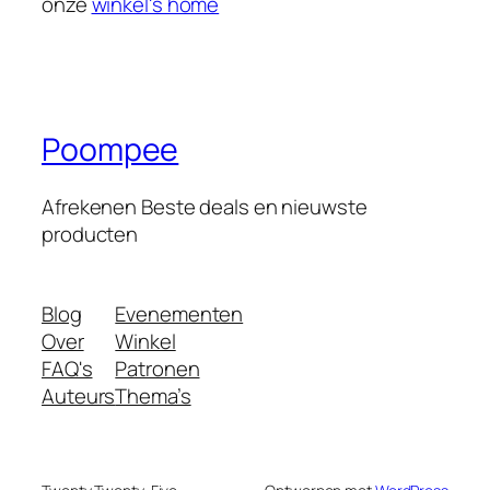
onze
winkel's home
Poompee
Afrekenen Beste deals en nieuwste
producten
Blog
Evenementen
Over
Winkel
FAQ's
Patronen
Auteurs
Thema’s