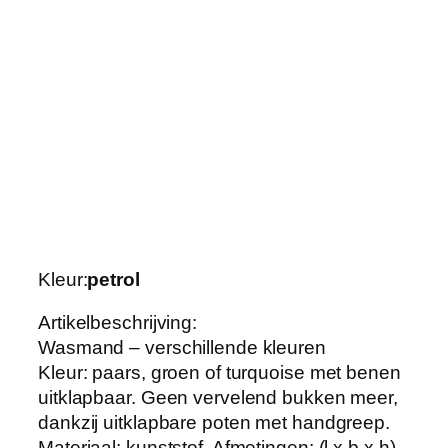
a
g
e
n
t
w
a
s
m
a
n
Kleur:
petrol
d
m
Artikelbeschrijving:
e
Wasmand – verschillende kleuren
t
Kleur: paars, groen of turquoise met benen
p
uitklapbaar. Geen vervelend bukken meer,
o
dankzij uitklapbare poten met handgreep.
t
Materiaal: kunststof. Afmetingen: (l x b x h)