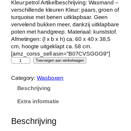
Kleur:petrol Artikelbeschrijving: Wasmand –
verschillende kleuren Kleur: paars, groen of
turquoise met benen uitklapbaar. Geen
vervelend bukken meer, dankzij uitklapbare
poten met handgreep. Materiaal: kunststof.
Afmetingen: (l x b x h) ca. 60 x 40 x 38,5
cm, hoogte uitgeklapt ca. 58 cm.
[amz_corss_sell asin=”B07CVSGGG9″]
1
Toevoegen aan winkelwagen
a
-
Category:
Wasboxen
h
Beschrijving
a
n
Extra informatie
d
e
l
Beschrijving
s