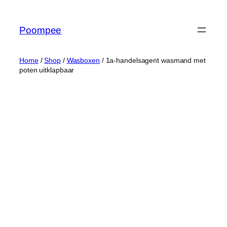
Ga
naar
Poompee
de
inhoud
Home
/
Shop
/
Wasboxen
/ 1a-handelsagent wasmand met
poten uitklapbaar