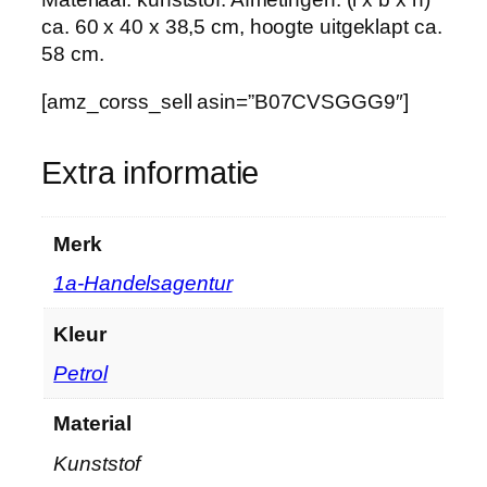
e
ca. 60 x 40 x 38,5 cm, hoogte uitgeklapt ca.
n
58 cm.
u
i
[amz_corss_sell asin=”B07CVSGGG9″]
t
k
Extra informatie
l
a
p
Merk
b
‎1a-Handelsagentur
a
a
Kleur
r
h
‎Petrol
o
e
Material
v
‎Kunststof
e