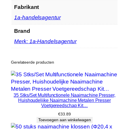
e
Fabrikant
l
‎1a-handelsagentur
h
e
Brand
i
d
Merk: 1a-Handelsagentur
Gerelateerde producten
35 Stks/Set Multifunctionele Naaimachine Presser,
Huishoudelijke Naaimachine Metalen Presser
Voetgereedschap Kit…
€
33.89
Toevoegen aan winkelwagen