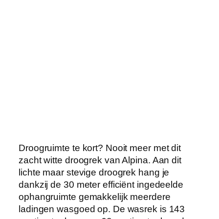
k
–
D
r
o
o
g
t
o
r
e
n
Droogruimte te kort? Nooit meer met dit
v
zacht witte droogrek van Alpina. Aan dit
a
lichte maar stevige droogrek hang je
n
dankzij de 30 meter efficiënt ingedeelde
3
ophangruimte gemakkelijk meerdere
v
ladingen wasgoed op. De wasrek is 143
e