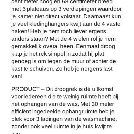
centimeter hoog en 68 centimeter breed
r
met 6 plateaus op 3 verdiepingen waardoor
d
je kamer niet direct volstaat. Daarnaast kun
i
je veel kledinghangers kwijt aan de 4 vaste
e
haken! Heb je hem toch liever ergens
p
anders staan? Met de 4 wielen rol je hem
i
gemakkelijk overal heen. Eenmaal droog
n
klap je het rek simpel in zodat hij plat
g
genoeg is om tegen de muur of achter de
e
kast te schuiven. Zo heb je nergens last
n
van!
–
R
PRODUCT – Dit droogrek is dé uitkomst
o
voor iedereen die te weinig ruimte heeft bij
l
het ophangen van de was. Met 30 meter
b
efficiënt ingedeelde ophangruimte heb je
a
plek voor 3 ladingen van de wasmachine,
a
zonder ook veel ruimte in je huis kwijt te
r
zijn.