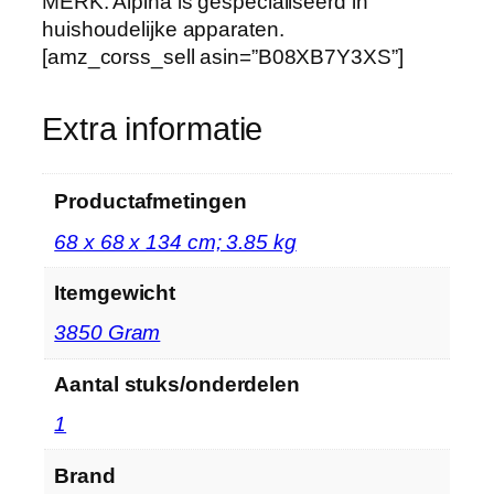
e
MERK: Alpina is gespecialiseerd in
v
huishoudelijke apparaten.
e
[amz_corss_sell asin=”B08XB7Y3XS”]
e
l
Extra informatie
h
e
i
Productafmetingen
d
‎68 x 68 x 134 cm; 3.85 kg
Itemgewicht
‎3850 Gram
Aantal stuks/onderdelen
‎1
Brand