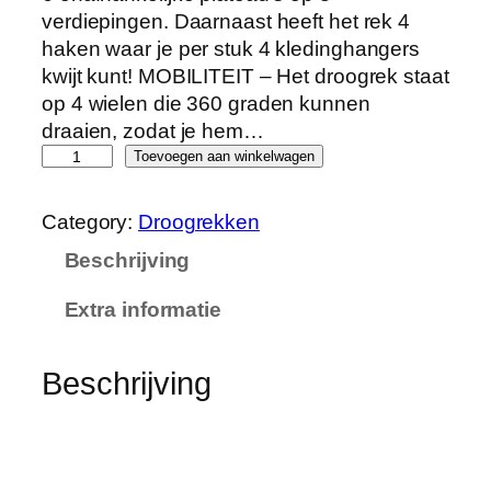
verdiepingen. Daarnaast heeft het rek 4
haken waar je per stuk 4 kledinghangers
kwijt kunt! MOBILITEIT – Het droogrek staat
op 4 wielen die 360 graden kunnen
draaien, zodat je hem…
A
Toevoegen aan winkelwagen
l
p
Category:
Droogrekken
i
Beschrijving
n
a
Extra informatie
D
r
o
Beschrijving
o
g
r
e