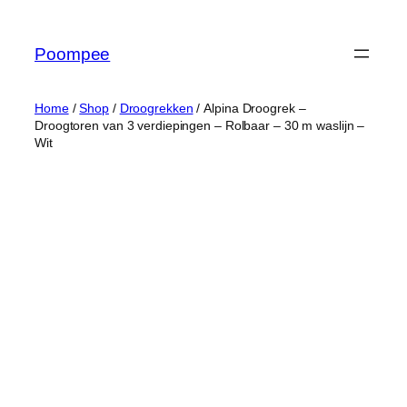
Ga
naar
Poompee
de
inhoud
Home
/
Shop
/
Droogrekken
/ Alpina Droogrek –
Droogtoren van 3 verdiepingen – Rolbaar – 30 m waslijn –
Wit