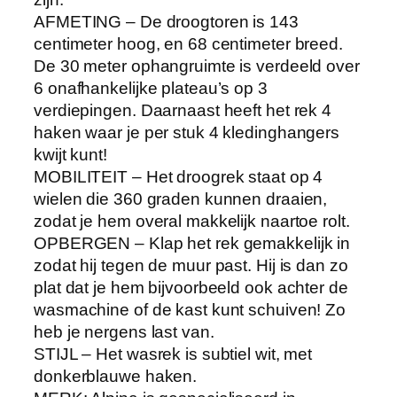
–
AFMETING – De droogtoren is 143
3
centimeter hoog, en 68 centimeter breed.
0
De 30 meter ophangruimte is verdeeld over
m
6 onafhankelijke plateau’s op 3
w
verdiepingen. Daarnaast heeft het rek 4
a
haken waar je per stuk 4 kledinghangers
s
kwijt kunt!
l
MOBILITEIT – Het droogrek staat op 4
i
wielen die 360 graden kunnen draaien,
j
zodat je hem overal makkelijk naartoe rolt.
n
OPBERGEN – Klap het rek gemakkelijk in
–
zodat hij tegen de muur past. Hij is dan zo
W
plat dat je hem bijvoorbeeld ook achter de
i
wasmachine of de kast kunt schuiven! Zo
t
heb je nergens last van.
h
STIJL – Het wasrek is subtiel wit, met
o
donkerblauwe haken.