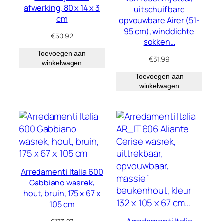
afwerking, 80 x 14 x 3
uitschuifbare
cm
opvouwbare Airer (51-
95 cm), winddichte
€
50.92
sokken…
Toevoegen aan
€
31.99
winkelwagen
Toevoegen aan
winkelwagen
Arredamenti Italia 600
Gabbiano wasrek,
hout, bruin, 175 x 67 x
105 cm