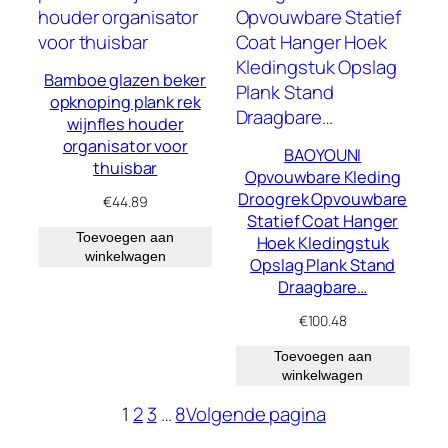
Bamboe glazen beker
opknoping plank rek
wijnfles houder
organisator voor
BAOYOUNI
thuisbar
Opvouwbare Kleding
Droogrek Opvouwbare
€
44.89
Statief Coat Hanger
Toevoegen aan
Hoek Kledingstuk
winkelwagen
Opslag Plank Stand
Draagbare…
€
100.48
Toevoegen aan
winkelwagen
1
2
3
…
8
Volgende pagina