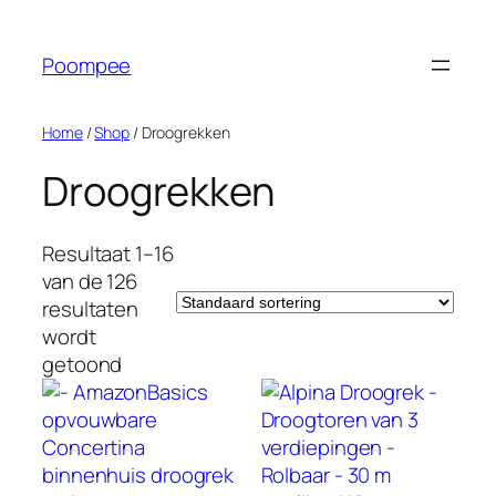
Ga
naar
Poompee
de
inhoud
Home
/
Shop
/ Droogrekken
Droogrekken
Resultaat 1–16
van de 126
resultaten
wordt
getoond