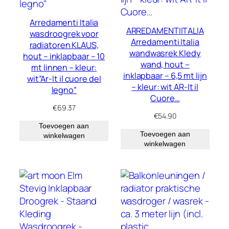
Arredamenti Italia
ARREDAMENTIITALIA
wasdroogrek voor
Arredamenti Italia
radiatoren KLAUS,
wandwasrek Kledy
hout – inklapbaar – 10
wand, hout –
mt linnen – kleur:
inklapbaar – 6,5 mt lijn
wit”Ar-It il cuore del
– kleur: wit AR-It il
legno”
Cuore…
€
69.37
€
54.90
Toevoegen aan
Toevoegen aan
winkelwagen
winkelwagen