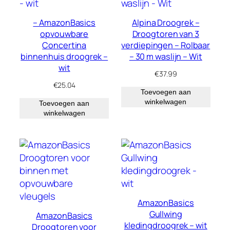
– AmazonBasics
Alpina Droogrek –
opvouwbare
Droogtoren van 3
Concertina
verdiepingen – Rolbaar
binnenhuis droogrek –
– 30 m waslijn – Wit
wit
€
37.99
€
25.04
Toevoegen aan
winkelwagen
Toevoegen aan
winkelwagen
AmazonBasics
Gullwing
AmazonBasics
kledingdroogrek – wit
Droogtoren voor