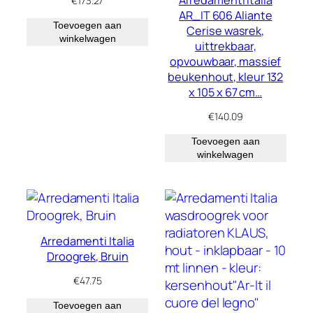
Arredamenti Italia
€
173.27
AR_IT 606 Aliante
Toevoegen aan
Cerise wasrek,
winkelwagen
uittrekbaar,
opvouwbaar, massief
beukenhout, kleur 132
x 105 x 67 cm…
€
140.09
Toevoegen aan
winkelwagen
Arredamenti Italia
Droogrek, Bruin
€
47.75
Toevoegen aan