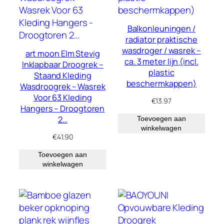
Balkonleuningen /
radiator praktische
wasdroger / wasrek –
art moon Elm Stevig
ca. 3 meter lijn (incl.
Inklapbaar Droogrek –
plastic
Staand Kleding
beschermkappen)
Wasdroogrek – Wasrek
Voor 63 Kleding
€
13.97
Hangers – Droogtoren
2…
Toevoegen aan
winkelwagen
€
41.90
Toevoegen aan
winkelwagen