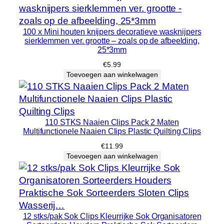
n
g
100 x Mini houten knijpers decoratieve wasknijpers
i
sierklemmen ver. grootte – zoals op de afbeelding,
n
25*3mm
g
€
5.99
h
Toevoegen aan winkelwagen
a
n
d
110 STKS Naaien Clips Pack 2 Maten
d
Multifunctionele Naaien Clips Plastic Quilting Clips
o
€
11.99
e
Toevoegen aan winkelwagen
k
h
o
u
d
12 stks/pak Sok Clips Kleurrijke Sok Organisatoren
e