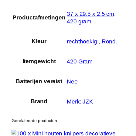
e
e
‎37 x 29.5 x 2.5 cm;
Productafmetingen
r
420 gram
h
a
Kleur
rechthoekig.
,
Rond.
n
g
e
Itemgewicht
‎420 Gram
r
s
Batterijen vereist
‎Nee
h
a
a
Brand
Merk: JZK
k
o
p
Gerelateerde producten
h
a