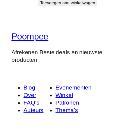
e
Toevoegen aan winkelwagen
n
h
o
e
Poompee
v
e
Afrekenen Beste deals en nieuwste
e
producten
l
h
e
i
Blog
Evenementen
d
Over
Winkel
FAQ's
Patronen
Auteurs
Thema’s