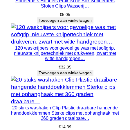
Sorteerders Houders Praktische Sok Sorteerders
Sloten Clips Wasserij…
r
b
€
5.05
Toevoegen aan winkelwagen
a
d
h
a
120 wasknijpers voor gevoelige was met softgrip,
n
nieuwste knijpertechniek met drukveren, zwart met
d
witte handgrepen…
d
€
32.95
o
Toevoegen aan winkelwagen
e
k
k
l
20 stuks washaken Clip Plastic draaibare hangende
e
handdoekklemmen Sterke clips met ophanghaak met
m
360 graden draaibare…
m
€
14.39