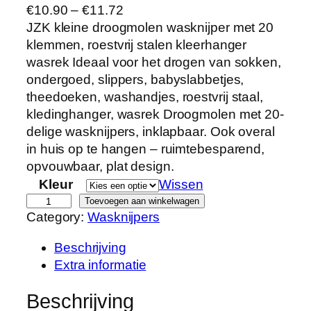
P
€
10.90
–
€
11.72
r
JZK kleine droogmolen wasknijper met 20
i
klemmen, roestvrij stalen kleerhanger
j
wasrek Ideaal voor het drogen van sokken,
s
ondergoed, slippers, babyslabbetjes,
k
theedoeken, washandjes, roestvrij staal,
l
kledinghanger, wasrek Droogmolen met 20-
a
delige wasknijpers, inklapbaar. Ook overal
s
in huis op te hangen – ruimtebesparend,
s
opvouwbaar, plat design.
e
Kleur
Wissen
:
J
Toevoegen aan winkelwagen
Category:
Wasknijpers
€
Z
1
K
Beschrijving
0
®
Extra informatie
.
d
9
e
Beschrijving
0
u