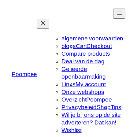
Ga
naar
de
inhoud
algemene voorwaarden
blogs
Cart
Checkout
Compare products
Deal van de dag
Gelieerde
Poompee
openbaarmaking
Links
My account
Onze webshops
Overzicht
Poompee
Privacybeleid
Shop
Tips
Wil je bij ons op de site
adverteren? Dat kan!
Wishlist