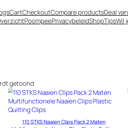
logs
Cart
Checkout
Compare products
Deal van
verzicht
Poompee
Privacybeleid
Shop
Tips
Wil 
ordt getoond
110 STKS Naaien Clips Pack 2 Maten