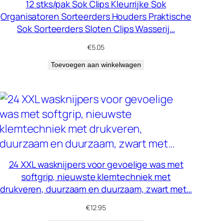
12 stks/pak Sok Clips Kleurrijke Sok
Organisatoren Sorteerders Houders Praktische
Sok Sorteerders Sloten Clips Wasserij…
€
5.05
Toevoegen aan winkelwagen
24 XXL wasknijpers voor gevoelige was met
softgrip, nieuwste klemtechniek met
drukveren, duurzaam en duurzaam, zwart met…
€
12.95