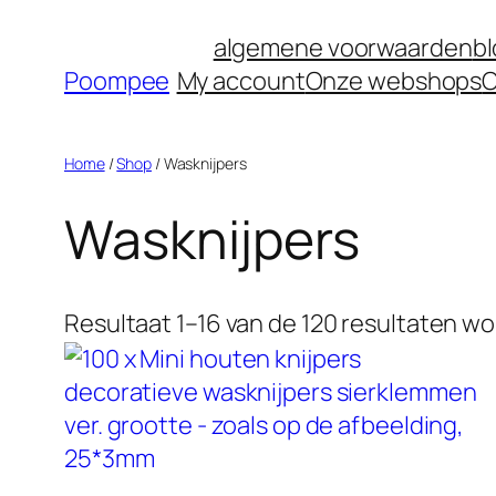
Ga
algemene voorwaarden
b
naar
Poompee
My account
Onze webshops
O
de
inhoud
Home
/
Shop
/ Wasknijpers
Wasknijpers
Resultaat 1–16 van de 120 resultaten w