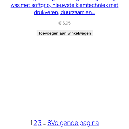
was met softgrip, nieuwste klemtechniek met
drukveren, duurzaam en…
€
16.95
Toevoegen aan winkelwagen
n
1
2
3
…
8
Volgende pagina