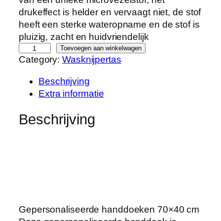
drukeffect is helder en vervaagt niet, de stof
heeft een sterke wateropname en de stof is
pluizig, zacht en huidvriendelijk
A
Toevoegen aan winkelwagen
Category:
Wasknijpertas
f
r
Beschrijving
i
Extra informatie
k
a
Beschrijving
a
n
s
e
V
r
o
u
Gepersonaliseerde handdoeken 70×40 cm