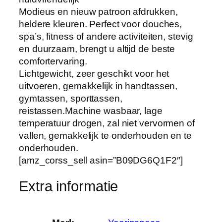
S
Modieus en nieuw patroon afdrukken,
p
heldere kleuren. Perfect voor douches,
a
spa’s, fitness of andere activiteiten, stevig
H
en duurzaam, brengt u altijd de beste
a
comfortervaring.
n
Lichtgewicht, zeer geschikt voor het
d
uitvoeren, gemakkelijk in handtassen,
G
gymtassen, sporttassen,
y
reistassen.Machine wasbaar, lage
m
temperatuur drogen, zal niet vervormen of
S
vallen, gemakkelijk te onderhouden en te
p
onderhouden.
o
[amz_corss_sell asin=”B09DG6Q1F2″]
r
t
Extra informatie
H
a
n