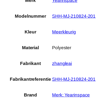
Merk
‎Yearinspace
d
d
o
Modelnummer
‎SHH-MJ-210824-201
e
k
h
Kleur
‎Meerkleurig
o
e
Material
‎Polyester
v
e
e
Fabrikant
‎zhangleai
l
h
Fabrikantreferentie
‎SHH-MJ-210824-201
e
i
d
Brand
Merk: Yearinspace