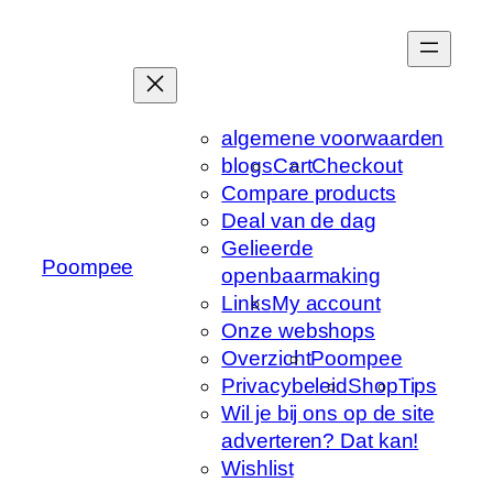
Ga
naar
de
inhoud
algemene voorwaarden
blogs
Cart
Checkout
Compare products
Deal van de dag
Gelieerde
Poompee
openbaarmaking
Links
My account
Onze webshops
Overzicht
Poompee
Privacybeleid
Shop
Tips
Wil je bij ons op de site
adverteren? Dat kan!
Wishlist