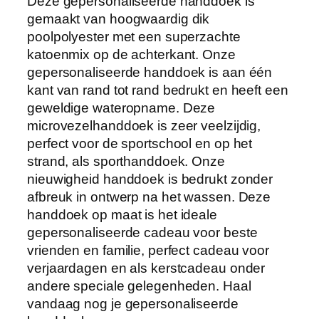
w
Deze gepersonaliseerde handdoek is
e
gemaakt van hoogwaardig dik
n
poolpolyester met een superzachte
A
katoenmix op de achterkant. Onze
z
gepersonaliseerde handdoek is aan één
t
kant van rand tot rand bedrukt en heeft een
e
geweldige wateropname. Deze
e
microvezelhanddoek is zeer veelzijdig,
k
perfect voor de sportschool en op het
s
strand, als sporthanddoek. Onze
e
nieuwigheid handdoek is bedrukt zonder
E
afbreuk in ontwerp na het wassen. Deze
t
handdoek op maat is het ideale
n
gepersonaliseerde cadeau voor beste
i
vrienden en familie, perfect cadeau voor
c
verjaardagen en als kerstcadeau onder
V
andere speciale gelegenheden. Haal
i
vandaag nog je gepersonaliseerde