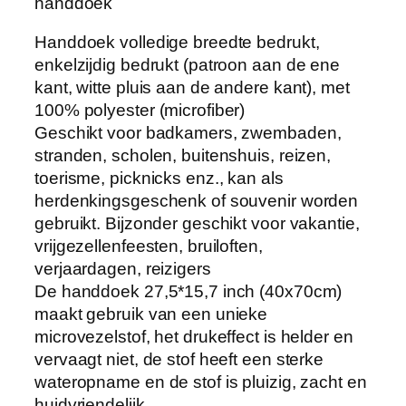
n
handdoek
t
Handdoek volledige breedte bedrukt,
a
enkelzijdig bedrukt (patroon aan de ene
g
kant, witte pluis aan de andere kant), met
e
100% polyester (microfiber)
Z
Geschikt voor badkamers, zwembaden,
a
stranden, scholen, buitenshuis, reizen,
c
toerisme, picknicks enz., kan als
h
herdenkingsgeschenk of souvenir worden
t
gebruikt. Bijzonder geschikt voor vakantie,
B
vrijgezellenfeesten, bruiloften,
a
verjaardagen, reizigers
d
De handdoek 27,5*15,7 inch (40x70cm)
H
maakt gebruik van een unieke
o
microvezelstof, het drukeffect is helder en
t
vervaagt niet, de stof heeft een sterke
e
wateropname en de stof is pluizig, zacht en
l
huidvriendelijk