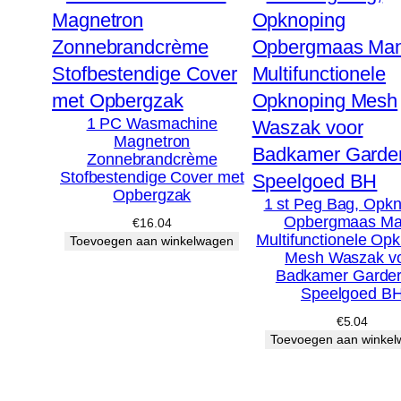
1 PC Wasmachine
Magnetron
Zonnebrandcrème
Stofbestendige Cover met
Opbergzak
1 st Peg Bag, Opk
Opbergmaas M
€
16.04
Multifunctionele Op
Toevoegen aan winkelwagen
Mesh Waszak v
Badkamer Garde
Speelgoed B
€
5.04
Toevoegen aan winke