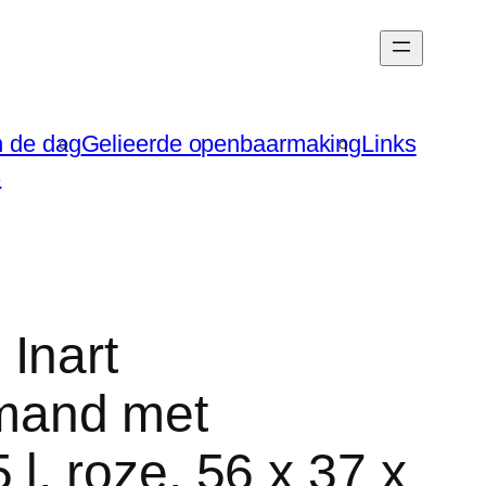
n de dag
Gelieerde openbaarmaking
Links
s
Inart
mand met
l, roze, 56 x 37 x