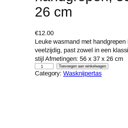
26 cm
€
12.00
Leuke wasmand met handgrepen in
veelzijdig, past zowel in een klass
stijl Afmetingen: 56 x 37 x 26 cm
A
Toevoegen aan winkelwagen
Category:
Wasknijpertas
n
g
e
l
i
c
a