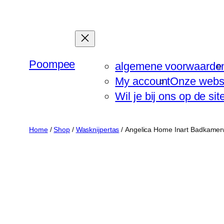
Ga
naar
de
inhoud
Poompee
algemene voorwaarde
My account
Onze webs
Wil je bij ons op de si
Home
/
Shop
/
Wasknijpertas
/ Angelica Home Inart Badkamerw