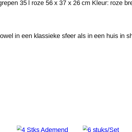
pen 35 l roze 56 x 37 x 26 cm Kleur: roze bre
H
o
m
e
wel in een klassieke sfeer als in een huis in sh
I
n
a
r
t
B
a
d
k
a
m