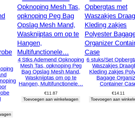
e
r
w
a
s
m
4 Stks Ademend Opknoping
6 stuks/Set Opbergt
a
Mesh Tas, opknoping Peg
Waszakjes Draag
noping
n
Bag Opslag Mesh Mand,
Kleding zakjes Pol
and
Wasknijptas om op te
Bagage Organiz
d
knoping
Hangen, Multifunctionele…
Container Cas
oor
m
robe
€
11.87
€
14.11
e
H
Toevoegen aan winkelwagen
Toevoegen aan winkel
t
lwagen
h
a