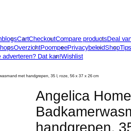
n
blogs
Cart
Checkout
Compare products
Deal va
hops
Overzicht
Poompee
Privacybeleid
Shop
Tip
te adverteren? Dat kan!
Wishlist
asmand met handgrepen, 35 l, roze, 56 x 37 x 26 cm
Angelica Home 
Badkamerwas
handgrepen, 35 