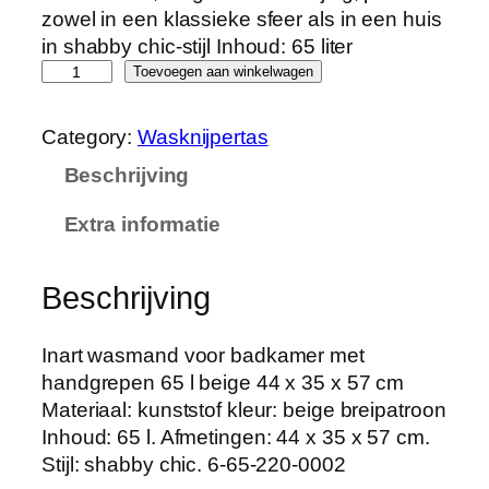
zowel in een klassieke sfeer als in een huis
in shabby chic-stijl Inhoud: 65 liter
A
Toevoegen aan winkelwagen
n
g
Category:
Wasknijpertas
e
Beschrijving
l
i
Extra informatie
c
a
H
Beschrijving
o
m
Inart wasmand voor badkamer met
e
handgrepen 65 l beige 44 x 35 x 57 cm
I
Materiaal: kunststof kleur: beige breipatroon
n
Inhoud: 65 l. Afmetingen: 44 x 35 x 57 cm.
a
Stijl: shabby chic. 6-65-220-0002
r