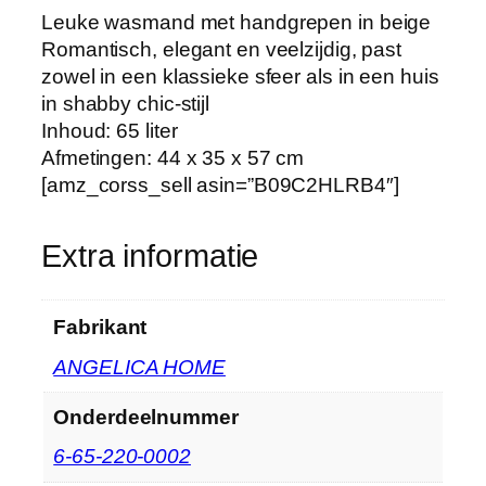
t
Leuke wasmand met handgrepen in beige
B
Romantisch, elegant en veelzijdig, past
a
zowel in een klassieke sfeer als in een huis
d
in shabby chic-stijl
k
Inhoud: 65 liter
a
Afmetingen: 44 x 35 x 57 cm
m
[amz_corss_sell asin=”B09C2HLRB4″]
e
r
Extra informatie
w
a
s
Fabrikant
m
‎ANGELICA HOME
a
n
Onderdeelnummer
d
m
‎6-65-220-0002
e