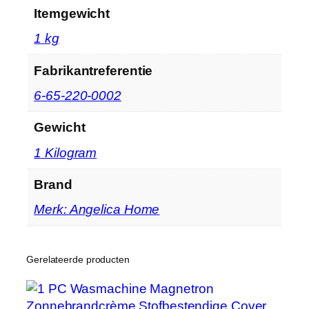
Itemgewicht
t
h
‎1 kg
a
n
Fabrikantreferentie
d
‎6-65-220-0002
g
r
Gewicht
e
p
‎1 Kilogram
e
Brand
n
,
Merk: Angelica Home
6
5
l
Gerelateerde producten
,
b
e