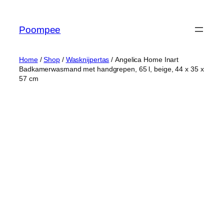
Ga
naar
Poompee
de
inhoud
Home
/
Shop
/
Wasknijpertas
/ Angelica Home Inart
Badkamerwasmand met handgrepen, 65 l, beige, 44 x 35 x
57 cm