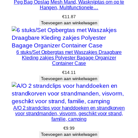
Peg Bag Opslag Mesh Mand, Wasknijptas om op te
e
Hangen, Multifunctionele…
e
€
11.87
l
Toevoegen aan winkelwagen
h
e
i
6 stuks/Set Opbergtas met Waszakjes Draagbare
d
Kleding zakjes Polyester Bagage Organizer
Container Case
€
14.11
Toevoegen aan winkelwagen
A/O 2 strandclips voor handdoeken en strandkorven
voor strandmanden, visvorm, geschikt voor strand,
familie, camping
€
9.99
Toevoegen aan winkelwagen