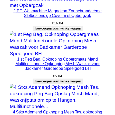
i
1 PC Wasmachine Magnetron Zonnebrandcrème
g
Stofbestendige Cover met Opbergzak
e
€
16.04
,
Toevoegen aan winkelwagen
4
4
x
3
5
1 st Peg Bag, Opknoping Opbergmaas Mand
x
Multifunctionele Opknoping Mesh Waszak voor
Badkamer Garderobe Speelgoed BH
5
7
€
5.04
Toevoegen aan winkelwagen
c
m
h
o
e
4 Stks Ademend Opknoping Mesh Tas, opknoping
v