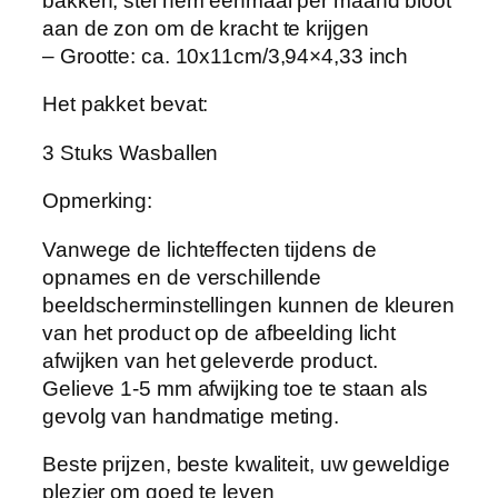
bakken, stel hem eenmaal per maand bloot
i
aan de zon om de kracht te krijgen
n
– Grootte: ca. 10x11cm/3,94×4,33 inch
g
B
Het pakket bevat:
a
3 Stuks Wasballen
l
l
Opmerking:
e
n
Vanwege de lichteffecten tijdens de
A
opnames en de verschillende
n
beeldscherminstellingen kunnen de kleuren
t
van het product op de afbeelding licht
i
afwijken van het geleverde product.
-
Gelieve 1-5 mm afwijking toe te staan als
k
gevolg van handmatige meting.
r
Beste prijzen, beste kwaliteit, uw geweldige
o
plezier om goed te leven
n