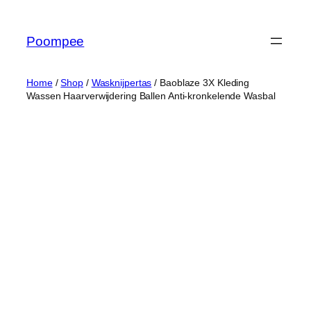
Ga
naar
Poompee
de
inhoud
Home
/
Shop
/
Wasknijpertas
/ Baoblaze 3X Kleding
Wassen Haarverwijdering Ballen Anti-kronkelende Wasbal