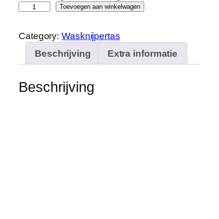
B
Toevoegen aan winkelwagen
a
o
Category:
Wasknijpertas
b
Beschrijving
Extra informatie
l
a
z
Beschrijving
e
3
X
K
l
e
d
i
n
g
W