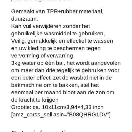
k
Gemaakt van TPR+rubber materiaal,
e
duurzaam.
l
Kan vuil verwijderen zonder het
e
gebruikelijke wasmiddel te gebruiken,
n
Veilig, gemakkelijk en effectief te wassen
d
en uw kleding te beschermen tegen
e
vervorming of verwarring.
W
3kg water op één bal, het wordt aanbevolen
a
om meer dan drie tegelijk te gebruiken voor
s
een beter effect; zet de wasbal niet in de
b
bakmachine om te bakken, stel het
a
eenmaal per maand bloot aan de zon om
l
de kracht te krijgen
h
Grootte: ca. 10x11cm/3,94×4,33 inch
o
[amz_corss_sell asin=”B08QHRG1DV”]
e
v
e