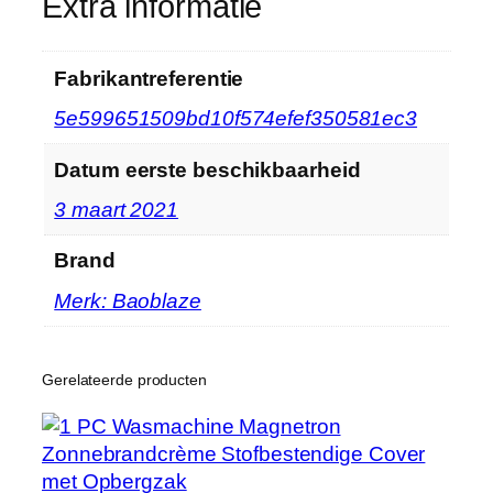
Extra informatie
e
l
Fabrikantreferentie
h
e
5e599651509bd10f574efef350581ec3
i
d
Datum eerste beschikbaarheid
3 maart 2021
Brand
Merk: Baoblaze
Gerelateerde producten