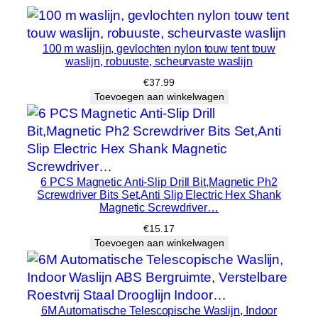
o
e
v
100 m waslijn, gevlochten nylon touw tent touw
e
waslijn, robuuste, scheurvaste waslijn
e
€
37.99
l
Toevoegen aan winkelwagen
h
e
i
d
6 PCS Magnetic Anti-Slip Drill Bit,Magnetic Ph2
Screwdriver Bits Set,Anti Slip Electric Hex Shank
Magnetic Screwdriver…
€
15.17
Toevoegen aan winkelwagen
6M Automatische Telescopische Waslijn, Indoor