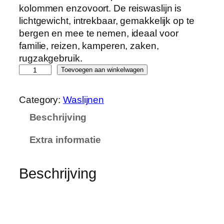
kolommen enzovoort. De reiswaslijn is
lichtgewicht, intrekbaar, gemakkelijk op te
bergen en mee te nemen, ideaal voor
familie, reizen, kamperen, zaken,
rugzakgebruik.
J
Toevoegen aan winkelwagen
A
O
Category:
Waslijnen
M
Beschrijving
O
N
Extra informatie
2
r
e
Beschrijving
k
b
a
r