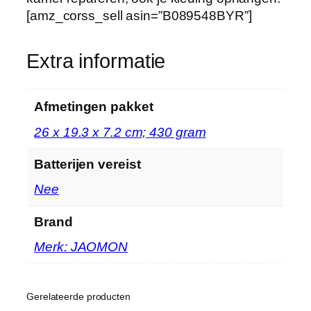
s
[amz_corss_sell asin=”B089548BYR”]
d
r
a
Extra informatie
a
d
k
Afmetingen pakket
o
‎26 x 19.3 x 7.2 cm; 430 gram
o
r
Batterijen vereist
d
‎Nee
m
e
Brand
t
1
Merk: JAOMON
2
…
h
Gerelateerde producten