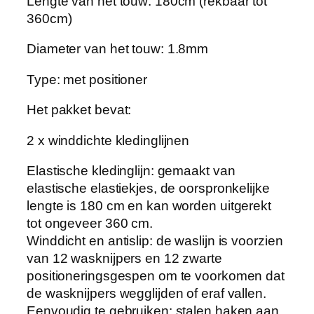
Lengte van het touw: 180cm (rekbaar tot
n
360cm)
w
Diameter van het touw: 1.8mm
i
n
Type: met positioner
d
d
Het pakket bevat:
i
c
2 x winddichte kledinglijnen
h
Elastische kledinglijn: gemaakt van
t
elastische elastiekjes, de oorspronkelijke
h
lengte is 180 cm en kan worden uitgerekt
a
tot ongeveer 360 cm.
n
Winddicht en antislip: de waslijn is voorzien
g
van 12 wasknijpers en 12 zwarte
e
positioneringsgespen om te voorkomen dat
n
de wasknijpers wegglijden of eraf vallen.
d
Eenvoudig te gebruiken: stalen haken aan
e