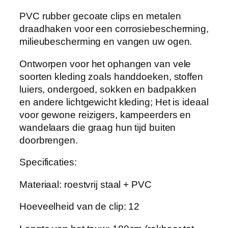
r
PVC rubber gecoate clips en metalen
e
draadhaken voor een corrosiebescherming,
e
milieubescherming en vangen uw ogen.
l
a
Ontworpen voor het ophangen van vele
s
soorten kleding zoals handdoeken, stoffen
t
luiers, ondergoed, sokken en badpakken
i
en andere lichtgewicht kleding; Het is ideaal
s
voor gewone reizigers, kampeerders en
c
wandelaars die graag hun tijd buiten
h
doorbrengen.
e
Specificaties:
w
a
Materiaal: roestvrij staal + PVC
s
l
Hoeveelheid van de clip: 12
i
j