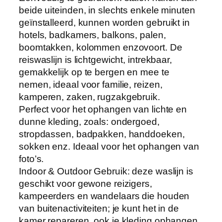
beide uiteinden, in slechts enkele minuten
t
geïnstalleerd, kunnen worden gebruikt in
o
hotels, badkamers, balkons, palen,
u
boomtakken, kolommen enzovoort. De
w
reiswaslijn is lichtgewicht, intrekbaar,
v
gemakkelijk op te bergen en mee te
e
nemen, ideaal voor familie, reizen,
r
kamperen, zaken, rugzakgebruik.
s
Perfect voor het ophangen van lichte en
t
dunne kleding, zoals: ondergoed,
e
stropdassen, badpakken, handdoeken,
l
sokken enz. Ideaal voor het ophangen van
b
foto’s.
a
Indoor & Outdoor Gebruik: deze waslijn is
r
geschikt voor gewone reizigers,
e
kampeerders en wandelaars die houden
w
van buitenactiviteiten; je kunt het in de
a
kamer repareren, ook je kleding ophangen.