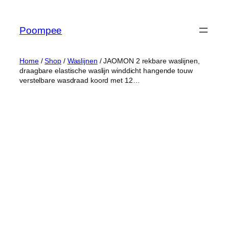
Ga
naar
Poompee
de
inhoud
Home
/
Shop
/
Waslijnen
/ JAOMON 2 rekbare waslijnen,
draagbare elastische waslijn winddicht hangende touw
verstelbare wasdraad koord met 12…