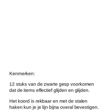
e
w
a
s
l
i
j
n
e
n
,
d
Kenmerken:
r
a
12 stuks van de zwarte gesp voorkomen
a
dat de items effectief glijden en glijden.
g
Het koord is rekbaar en met de stalen
b
haken kun je je lijn bijna overal bevestigen.
a