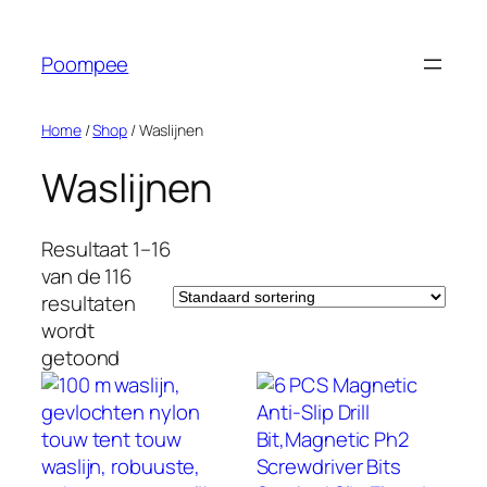
Ga
naar
Poompee
de
inhoud
Home
/
Shop
/ Waslijnen
Waslijnen
Resultaat 1–16
van de 116
resultaten
wordt
getoond