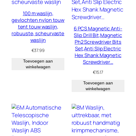
100 m waslijn,
gevlochten nylon touw
tent touw waslijn,
6 PCS Magnetic Anti-
robuuste, scheurvaste
Slip Drill Bit,Magnetic
waslijn
Ph2 Screwdriver Bits
Set,Anti Slip Electric
€
37.99
Hex Shank Magnetic
Screwdriver…
Toevoegen aan
winkelwagen
€
15.17
Toevoegen aan
winkelwagen