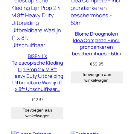
Blome Droogmolen
Idea Complete – incl.
grondanker en
beschermhoes – 60m
BISEN 1 X
Telescopische Kleding
€
59.95
Lijn Prop 2.4 M 8ft
Toevoegen aan
Heavy Duty Uitbreiding
winkelwagen
Uitbreidbare Waslijn (1
x 8ft Uitschuifbaar…
€
12.37
Toevoegen aan
winkelwagen