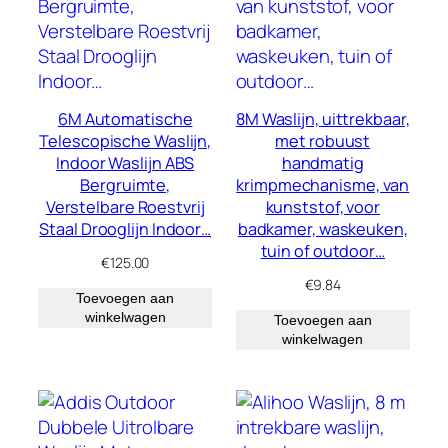
6M Automatische
8M Waslijn, uittrekbaar,
Telescopische Waslijn,
met robuust
Indoor Waslijn ABS
handmatig
Bergruimte,
krimpmechanisme, van
Verstelbare Roestvrij
kunststof, voor
Staal Drooglijn Indoor…
badkamer, waskeuken,
tuin of outdoor…
€
125.00
€
9.84
Toevoegen aan
winkelwagen
Toevoegen aan
winkelwagen