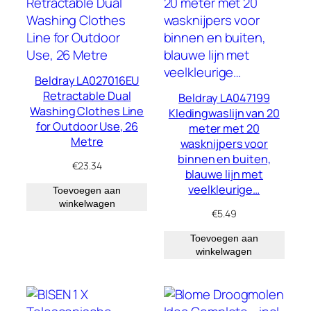
Beldray LA027016EU
Retractable Dual
Beldray LA047199
Washing Clothes Line
Kledingwaslijn van 20
for Outdoor Use, 26
meter met 20
Metre
wasknijpers voor
binnen en buiten,
€
23.34
blauwe lijn met
veelkleurige…
Toevoegen aan
winkelwagen
€
5.49
Toevoegen aan
winkelwagen