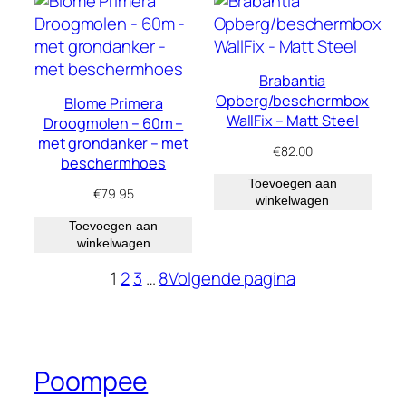
Brabantia
Opberg/beschermbox
Blome Primera
WallFix – Matt Steel
Droogmolen – 60m –
met grondanker – met
€
82.00
beschermhoes
Toevoegen aan
€
79.95
winkelwagen
Toevoegen aan
winkelwagen
1
2
3
…
8
Volgende pagina
Poompee