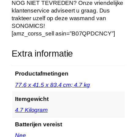
NOG NIET TEVREDEN? Onze vriendelijke
m
klantenservice adviseert u graag. Dus
b
trakteer uzelf op deze wasmand van
a
SONGMICS!
r
[amz_corss_sell asin=”B07QPDCNCY”]
e
s
Extra informatie
t
o
f
Productafmetingen
f
e
‎77.6 x 41.5 x 83.4 cm; 4.7 kg
n
z
Itemgewicht
a
‎4.7 Kilogram
k
k
Batterijen vereist
e
‎Nee
n