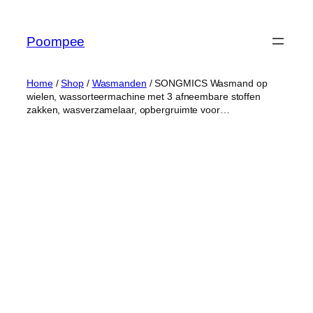
Ga
naar
Poompee
de
inhoud
Home
/
Shop
/
Wasmanden
/ SONGMICS Wasmand op
wielen, wassorteermachine met 3 afneembare stoffen
zakken, wasverzamelaar, opbergruimte voor…