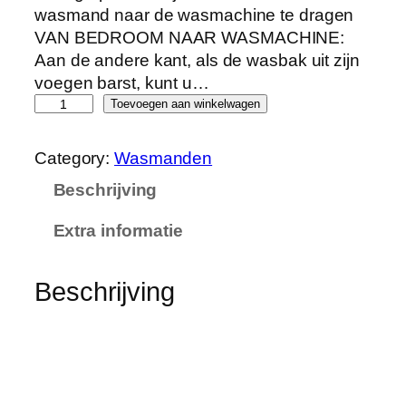
wasmand naar de wasmachine te dragen
VAN BEDROOM NAAR WASMACHINE:
Aan de andere kant, als de wasbak uit zijn
voegen barst, kunt u…
S
Toevoegen aan winkelwagen
O
N
Category:
Wasmanden
G
Beschrijving
M
I
Extra informatie
C
S
W
Beschrijving
a
s
m
a
n