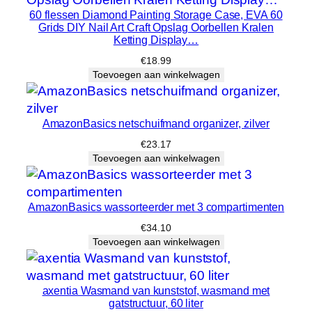
p
60 flessen Diamond Painting Storage Case, EVA 60
b
Grids DIY Nail Art Craft Opslag Oorbellen Kralen
e
Ketting Display…
r
€
18.99
g
Toevoegen aan winkelwagen
r
u
i
AmazonBasics netschuifmand organizer, zilver
m
€
23.17
t
Toevoegen aan winkelwagen
e
v
AmazonBasics wassorteerder met 3 compartimenten
o
o
€
34.10
Toevoegen aan winkelwagen
r
…
h
axentia Wasmand van kunststof, wasmand met
o
gatstructuur, 60 liter