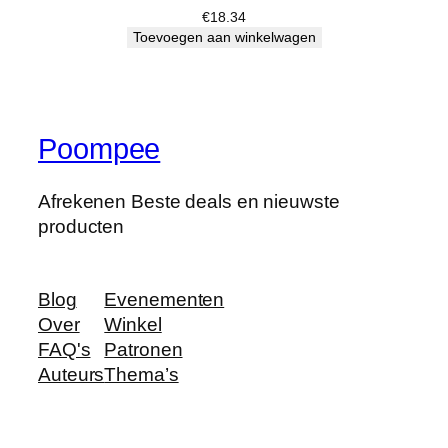
e
€
18.34
v
Toevoegen aan winkelwagen
e
e
l
h
Poompee
e
i
Afrekenen Beste deals en nieuwste
d
producten
Blog
Evenementen
Over
Winkel
FAQ's
Patronen
Auteurs
Thema’s