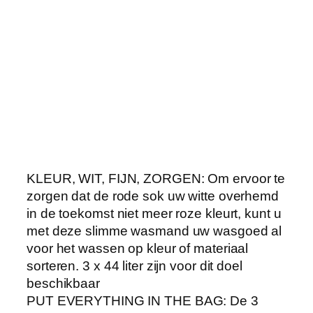
d
o
p
w
i
e
l
e
n
,
KLEUR, WIT, FIJN, ZORGEN: Om ervoor te
w
zorgen dat de rode sok uw witte overhemd
a
in de toekomst niet meer roze kleurt, kunt u
s
met deze slimme wasmand uw wasgoed al
s
voor het wassen op kleur of materiaal
o
sorteren. 3 x 44 liter zijn voor dit doel
r
beschikbaar
t
PUT EVERYTHING IN THE BAG: De 3
e