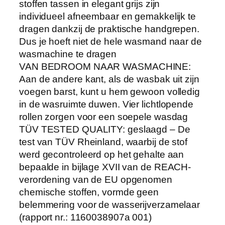
stoffen tassen in elegant grijs zijn
e
individueel afneembaar en gemakkelijk te
r
dragen dankzij de praktische handgrepen.
m
Dus je hoeft niet de hele wasmand naar de
a
wasmachine te dragen
c
VAN BEDROOM NAAR WASMACHINE:
h
Aan de andere kant, als de wasbak uit zijn
i
voegen barst, kunt u hem gewoon volledig
n
in de wasruimte duwen. Vier lichtlopende
e
rollen zorgen voor een soepele wasdag
m
TÜV TESTED QUALITY: geslaagd – De
e
test van TÜV Rheinland, waarbij de stof
t
werd gecontroleerd op het gehalte aan
3
bepaalde in bijlage XVII van de REACH-
a
verordening van de EU opgenomen
f
chemische stoffen, vormde geen
n
belemmering voor de wasserijverzamelaar
e
(rapport nr.: 1160038907a 001)
e