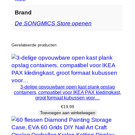
,
Brand
w
a
De SONGMICS Store openen
s
v
e
Gerelateerde producten
r
z
a
m
e
3-delige opvouwbare open kast plank opslag
l
containers, compatibel voor IKEA PAX kledingkast,
a
groot formaat kubussen voor…
a
€
19.99
r
Toevoegen aan winkelwagen
,
o