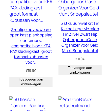
6 stks Survival Kit Tin
Kleine Lege Metalen
3-delige opvouwbare
Tin Zilver Zwart Flip
open kast plank opslag
Opbergdoos Case
containers,
Organizer Voor Geld
compatibel voor IKEA
Munt Snoepsleutel
PAX kledingkast, groot
formaat kubussen
€
11.04
voor…
Toevoegen aan
€
19.99
winkelwagen
Toevoegen aan
winkelwagen