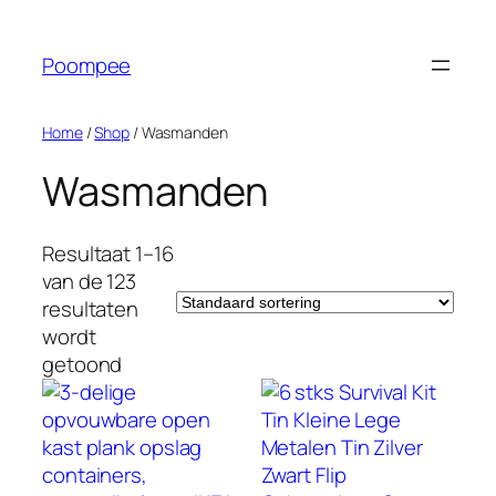
Ga
naar
Poompee
de
inhoud
Home
/
Shop
/ Wasmanden
Wasmanden
Resultaat 1–16
van de 123
resultaten
wordt
getoond