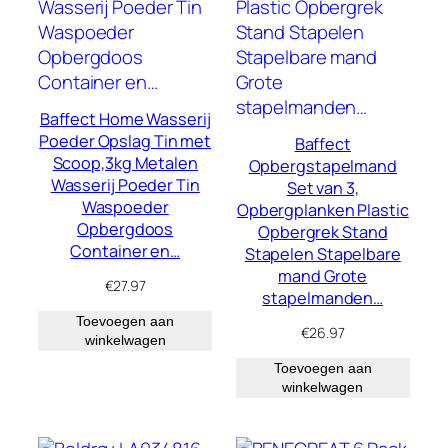
Baffect Home Wasserij
Poeder Opslag Tin met
Baffect
Scoop,3kg Metalen
Opbergstapelmand
Wasserij Poeder Tin
Set van 3,
Waspoeder
Opbergplanken Plastic
Opbergdoos
Opbergrek Stand
Container en…
Stapelen Stapelbare
mand Grote
€
27.97
stapelmanden…
Toevoegen aan
€
26.97
winkelwagen
Toevoegen aan
winkelwagen