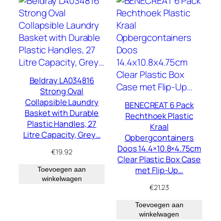
Beldray LA034816
Strong Oval
Collapsible Laundry
BENECREAT 6 Pack
Basket with Durable
Rechthoek Plastic
Plastic Handles, 27
Kraal
Litre Capacity, Grey…
Opbergcontainers
Doos 14.4×10.8×4.75cm
€
19.92
Clear Plastic Box Case
met Flip-Up…
Toevoegen aan
winkelwagen
€
21.23
Toevoegen aan
winkelwagen