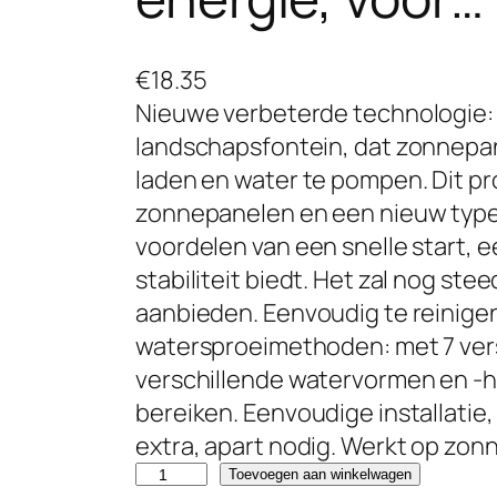
€
18.35
Nieuwe verbeterde technologie: 
landschapsfontein, dat zonnepan
laden en water te pompen. Dit pr
zonnepanelen en een nieuw type
voordelen van een snelle start, e
stabiliteit biedt. Het zal nog st
aanbieden. Eenvoudig te reinige
watersproeimethoden: met 7 vers
verschillende watervormen en -h
bereiken. Eenvoudige installatie
extra, apart nodig. Werkt op zo
A
Toevoegen aan winkelwagen