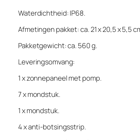
Waterdichtheid: IP68.
Afmetingen pakket: ca. 21 x 20,5 x 5,5 cm 
Pakketgewicht: ca. 560 g.
Leveringsomvang:
1 x zonnepaneel met pomp.
7 x mondstuk.
1 x mondstuk.
4 x anti-botsingsstrip.