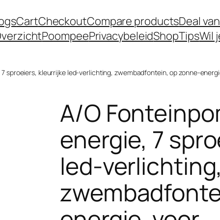
logs
Cart
Checkout
Compare products
Deal van
verzicht
Poompee
Privacybeleid
Shop
Tips
Wil 
 sproeiers, kleurrijke led-verlichting, zwembadfontein, op zonne-energi
A/O Fonteinpo
energie, 7 sproe
led-verlichting
zwembadfontei
energie, voor…