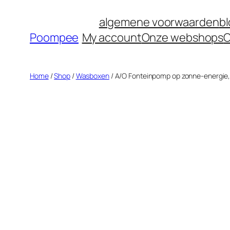
Ga
algemene voorwaarden
b
naar
Poompee
My account
Onze webshops
O
de
inhoud
Home
/
Shop
/
Wasboxen
/ A/O Fonteinpomp op zonne-energie, 7