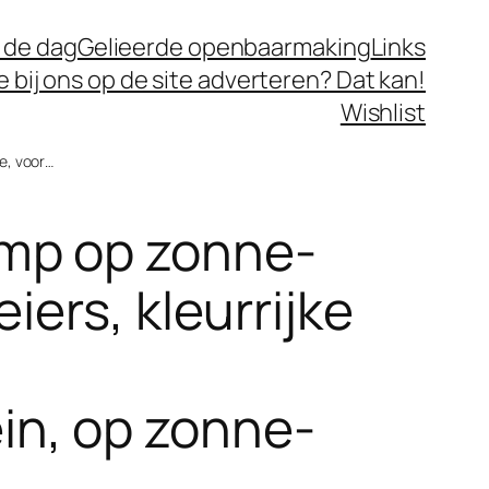
 de dag
Gelieerde openbaarmaking
Links
je bij ons op de site adverteren? Dat kan!
Wishlist
e, voor…
mp op zonne-
iers, kleurrijke
,
n, op zonne-