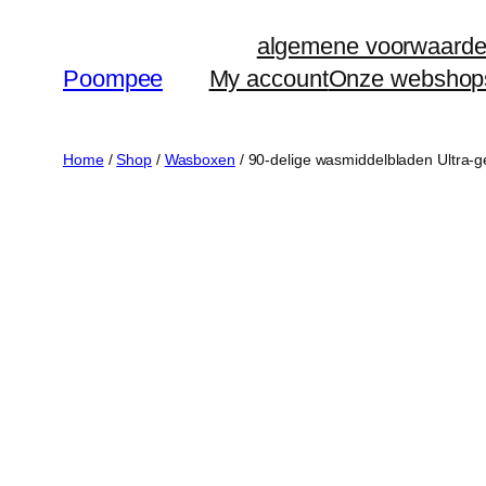
Ga
algemene voorwaard
naar
Poompee
My account
Onze webshop
de
inhoud
Home
/
Shop
/
Wasboxen
/ 90-delige wasmiddelbladen Ultra-g