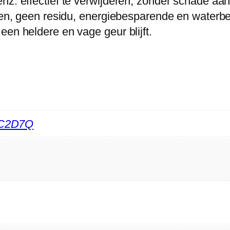
nz. effectief te verwijderen, zonder schade aan
n
assen, geen residu, energiebesparende en wate
c
een heldere en vage geur blijft.
e
n
t
r
e
e
C2D7Q
r
d
w
a
s
m
i