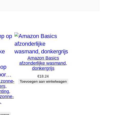
Amazon Basics
afzonderlijke wasmand,
donkergrijs
€
18.24
 zonne-
Toevoegen aan winkelwagen
ers,
hting,
 zonne-
…
wagen