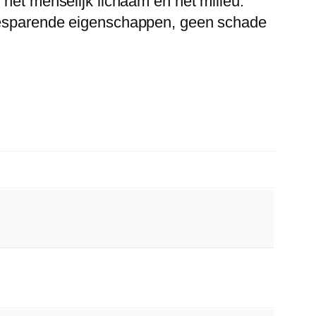
 het menselijk lichaam en het milieu.
rbesparende eigenschappen, geen schade