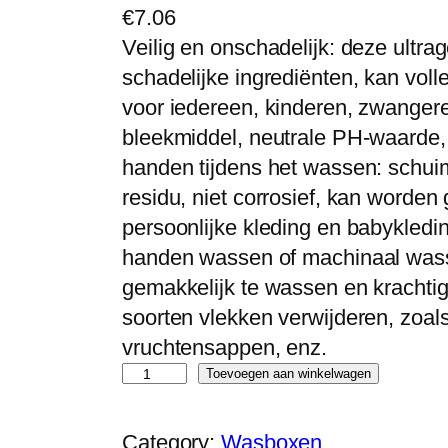
€
7.06
Veilig en onschadelijk: deze ultr
schadelijke ingrediënten, kan voll
voor iedereen, kinderen, zwange
bleekmiddel, neutrale PH-waarde,
handen tijdens het wassen: schui
residu, niet corrosief, kan worden
persoonlijke kleding en babykled
handen wassen of machinaal wasse
gemakkelijk te wassen en krachtig i
soorten vlekken verwijderen, zoals 
vruchtensappen, enz.
9
Toevoegen aan winkelwagen
0
-
Category:
Wasboxen