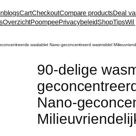
en
blogs
Cart
Checkout
Compare products
Deal va
s
Overzicht
Poompee
Privacybeleid
Shop
Tips
Wil
econcentreerde wastablet Nano-geconcentreerd wasmiddel Milieuvriende
90-delige wasm
geconcentreerd
Nano-geconcen
Milieuvriendeli