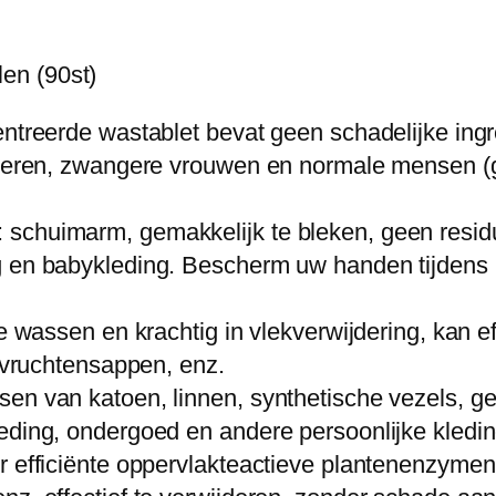
t
a
en (90st)
b
l
entreerde wastablet bevat geen schadelijke ing
e
inderen, zwangere vrouwen en normale mensen 
t
N
schuimarm, gemakkelijk te bleken, geen residu,
a
ng en babykleding. Bescherm uw handen tijdens
n
o
e wassen en krachtig in vlekverwijdering, kan ef
-
, vruchtensappen, enz.
g
sen van katoen, linnen, synthetische vezels, 
e
eding, ondergoed en andere persoonlijke kledin
c
er efficiënte oppervlakteactieve plantenenzym
o