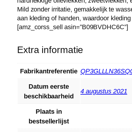
hardnekkige olievlekken, zweetvlekken, e
Mild zonder irritatie, gemakkelijk te w
aan kleding of handen, waardoor kleding 
[amz_corss_sell asin=”B09BVDHC6C”]
Extra informatie
Fabrikantreferentie
QP3GLLLN36SQ
Datum eerste
4 augustus 2021
beschikbaarheid
Plaats in
bestsellerlijst