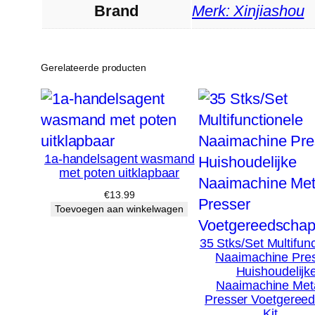
Brand
Merk: Xinjiashou
Gerelateerde producten
1a-handelsagent wasmand
met poten uitklapbaar
€
13.99
Toevoegen aan winkelwagen
35 Stks/Set Multifun
Naaimachine Pres
Huishoudelijk
Naaimachine Met
Presser Voetgeree
Kit…