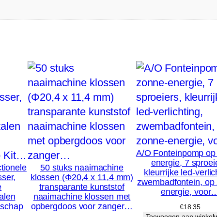
d
d
e
l
M
i
l
i
e
u
A/O Fonteinpomp op
v
energie, 7 sproei
ctionele
50 stuks naaimachine
kleurrijke led-verlic
r
ser,
klossen (Φ20,4 x 11,4 mm)
zwembadfontein, op
e
transparante kunststof
i
energie, voor
alen
naaimachine klossen met
e
dschap
opbergdoos voor zanger…
€
18.35
Toevoegen aan winkel