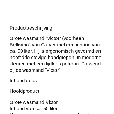
8
7
-
0
Productbeschrijving
9
W
Grote wasmand “Victor” (voorheen
a
Bellisimo) van Curver met een inhoud van
s
ca. 50 liter. Hij is ergonomisch gevormd en
m
heeft drie stevige handgrepen. In moderne
a
kleuren met een tijdloos patroon. Passend
n
bij de wasmand “Victor”.
d
Inhoud doos:
V
i
Hoofdproduct
c
t
Grote wasmand Victor
o
Inhoud van ca. 50 liter