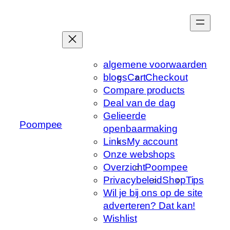
Ga
naar
de
inhoud
algemene voorwaarden
blogs
Cart
Checkout
Compare products
Deal van de dag
Gelieerde
Poompee
openbaarmaking
Links
My account
Onze webshops
Overzicht
Poompee
Privacybeleid
Shop
Tips
Wil je bij ons op de site
adverteren? Dat kan!
Wishlist