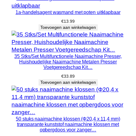
l
h
1a-handelsagent wasmand met poten uitklapbaar
e
€
13.99
i
Toevoegen aan winkelwagen
d
35 Stks/Set Multifunctionele Naaimachine Presser,
Huishoudelijke Naaimachine Metalen Presser
Voetgereedschap Kit…
€
33.89
Toevoegen aan winkelwagen
50 stuks naaimachine klossen (Φ20,4 x 11,4 mm)
transparante kunststof naaimachine klossen met
opbergdoos voor zanger…