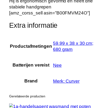
r
Hij is ergonomisch gevormd en heeft drie
,
stabiele handgrepen
5
[amz_corss_sell asin=”B00FMVM24O”]
0
Extra informatie
L
,
z
i
‎59.99 x 38 x 30 cm;
Productafmetingen
l
680 gram
v
e
Batterijen vereist
‎Nee
r
h
o
Brand
Merk: Curver
e
v
Gerelateerde producten
e
e