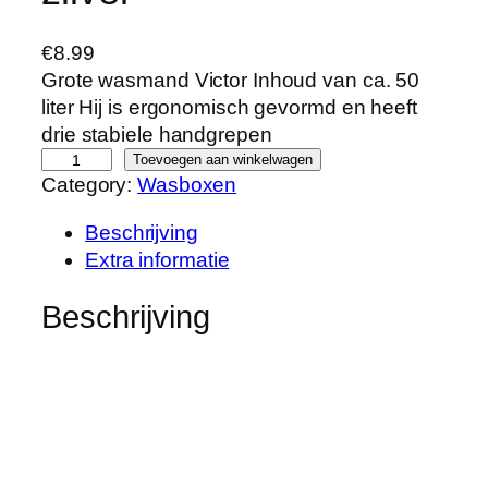
€
8.99
Grote wasmand Victor Inhoud van ca. 50
liter Hij is ergonomisch gevormd en heeft
drie stabiele handgrepen
C
Toevoegen aan winkelwagen
Category:
Wasboxen
u
r
Beschrijving
v
Extra informatie
e
r
Beschrijving
0
0
0
4
8
-
0