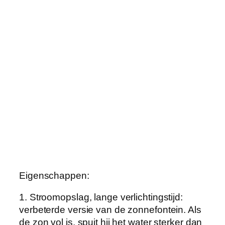
i
n
o
p
z
o
n
n
e
-
e
n
e
r
Eigenschappen:
g
i
1. Stroomopslag, lange verlichtingstijd:
e
verbeterde versie van de zonnefontein. Als
,
de zon vol is, spuit hij het water sterker dan