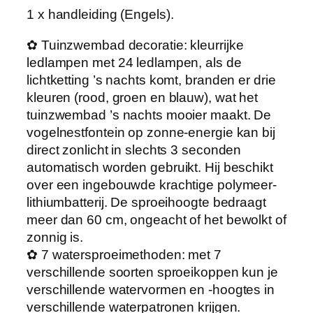
p
1 x handleiding (Engels).
,
o
✿ Tuinzwembad decoratie: kleurrijke
u
ledlampen met 24 ledlampen, als de
t
lichtketting ’s nachts komt, branden er drie
d
kleuren (rood, groen en blauw), wat het
o
tuinzwembad ’s nachts mooier maakt. De
o
vogelnestfontein op zonne-energie kan bij
r
direct zonlicht in slechts 3 seconden
,
automatisch worden gebruikt. Hij beschikt
v
over een ingebouwde krachtige polymeer-
i
lithiumbatterij. De sproeihoogte bedraagt
j
meer dan 60 cm, ongeacht of het bewolkt of
v
zonnig is.
e
✿ 7 watersproeimethoden: met 7
r
verschillende soorten sproeikoppen kun je
p
verschillende watervormen en -hoogtes in
o
verschillende waterpatronen krijgen.