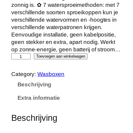
zonnig is. ✿ 7 watersproeimethoden: met 7
verschillende soorten sproeikoppen kun je
verschillende watervormen en -hoogtes in
verschillende waterpatronen krijgen.
Eenvoudige installatie, geen kabelpositie,
geen stekker en extra, apart nodig. Werkt
op zonne-energie, geen batterij of stroom…
G
Toevoegen aan winkelwagen
o
R
Category:
Wasboxen
I
Beschrijving
K
I
Extra informatie
F
o
n
Beschrijving
t
e