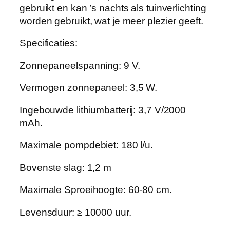
gebruikt en kan ’s nachts als tuinverlichting
m
worden gebruikt, wat je meer plezier geeft.
p
e
Specificaties:
n
,
Zonnepaneelspanning: 9 V.
7
Vermogen zonnepaneel: 3,5 W.
s
p
Ingebouwde lithiumbatterij: 3,7 V/2000
r
mAh.
o
e
Maximale pompdebiet: 180 l/u.
i
e
Bovenste slag: 1,2 m
r
Maximale Sproeihoogte: 60-80 cm.
s
,
Levensduur: ≥ 10000 uur.
v
i