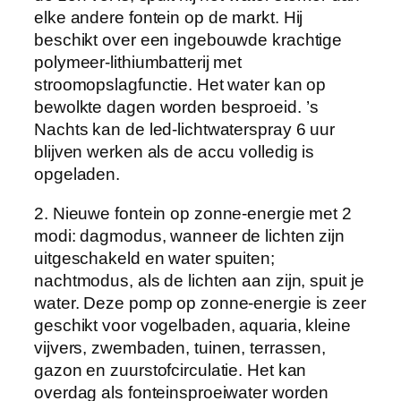
9
elke andere fontein op de markt. Hij
V
beschikt over een ingebouwde krachtige
/
polymeer-lithiumbatterij met
3
stroomopslagfunctie. Het water kan op
,
bewolkte dagen worden besproeid. ’s
5
Nachts kan de led-lichtwaterspray 6 uur
W
blijven werken als de accu volledig is
,
opgeladen.
m
2. Nieuwe fontein op zonne-energie met 2
e
modi: dagmodus, wanneer de lichten zijn
t
uitgeschakeld en water spuiten;
2
nachtmodus, als de lichten aan zijn, spuit je
4
water. Deze pomp op zonne-energie is zeer
l
geschikt voor vogelbaden, aquaria, kleine
e
vijvers, zwembaden, tuinen, terrassen,
d
gazon en zuurstofcirculatie. Het kan
l
overdag als fonteinsproeiwater worden
a