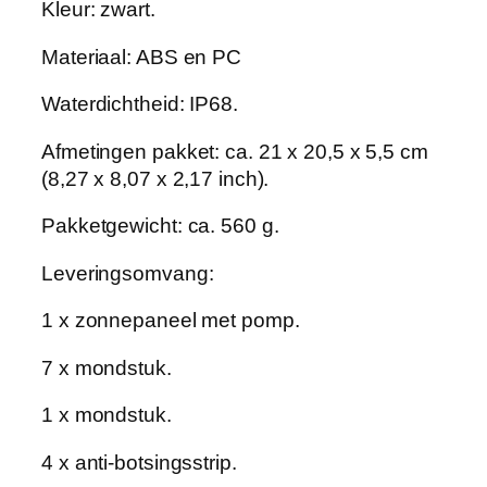
Kleur: zwart.
j
v
Materiaal: ABS en PC
e
Waterdichtheid: IP68.
r
p
Afmetingen pakket: ca. 21 x 20,5 x 5,5 cm
o
(8,27 x 8,07 x 2,17 inch).
m
p
Pakketgewicht: ca. 560 g.
,
w
Leveringsomvang:
a
1 x zonnepaneel met pomp.
t
e
7 x mondstuk.
r
p
1 x mondstuk.
o
m
4 x anti-botsingsstrip.