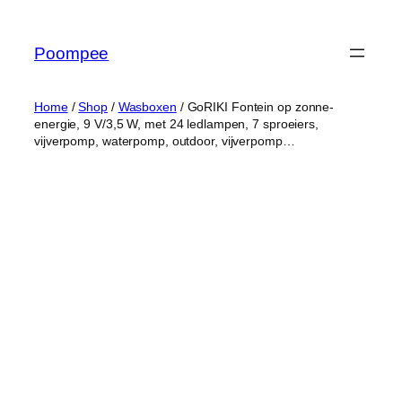
Ga
naar
Poompee
de
inhoud
Home
/
Shop
/
Wasboxen
/ GoRIKI Fontein op zonne-
energie, 9 V/3,5 W, met 24 ledlampen, 7 sproeiers,
vijverpomp, waterpomp, outdoor, vijverpomp…