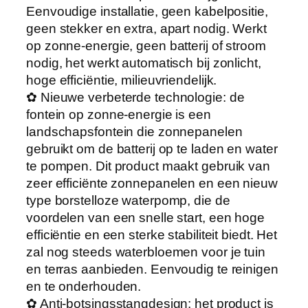
m
Eenvoudige installatie, geen kabelpositie,
p
geen stekker en extra, apart nodig. Werkt
…
op zonne-energie, geen batterij of stroom
h
nodig, het werkt automatisch bij zonlicht,
o
hoge efficiëntie, milieuvriendelijk.
e
✿ Nieuwe verbeterde technologie: de
v
fontein op zonne-energie is een
e
landschapsfontein die zonnepanelen
e
gebruikt om de batterij op te laden en water
l
te pompen. Dit product maakt gebruik van
h
zeer efficiënte zonnepanelen en een nieuw
e
type borstelloze waterpomp, die de
i
voordelen van een snelle start, een hoge
d
efficiëntie en een sterke stabiliteit biedt. Het
zal nog steeds waterbloemen voor je tuin
en terras aanbieden. Eenvoudig te reinigen
en te onderhouden.
✿ Anti-botsingsstangdesign: het product is