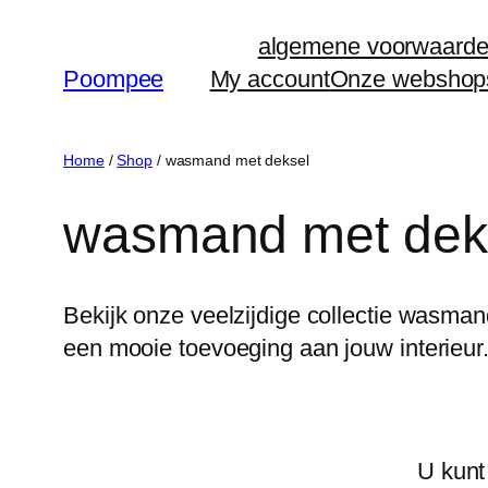
Ga
algemene voorwaard
naar
Poompee
My account
Onze webshop
de
inhoud
Home
/
Shop
/ wasmand met deksel
wasmand met dek
Bekijk onze veelzijdige collectie wasmand
een mooie toevoeging aan jouw interieur.
U kunt