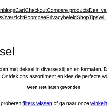
en
blogs
Cart
Checkout
Compare products
Deal va
s
Overzicht
Poompee
Privacybeleid
Shop
Tips
Wil
sel
en met deksel in diverse stijlen en formaten. D
 Ontdek ons assortiment en kies de perfecte was
Geen resultaten gevonden
 proberen
filters wissen
of ga naar onze
winkel