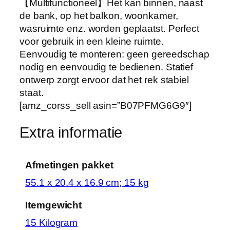
【Multifunctioneel】Het kan binnen, naast
a
de bank, op het balkon, woonkamer,
a
wasruimte enz. worden geplaatst. Perfect
g
voor gebruik in een kleine ruimte.
b
Eenvoudig te monteren: geen gereedschap
a
nodig en eenvoudig te bedienen. Statief
r
ontwerp zorgt ervoor dat het rek stabiel
e
staat.
…
[amz_corss_sell asin=”B07PFMG6G9″]
h
o
Extra informatie
e
v
Afmetingen pakket
e
e
‎55.1 x 20.4 x 16.9 cm; 15 kg
l
Itemgewicht
h
e
‎15 Kilogram