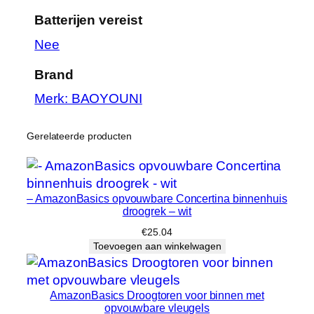
i
d
Batterijen vereist
‎Nee
Brand
Merk: BAOYOUNI
Gerelateerde producten
– AmazonBasics opvouwbare Concertina binnenhuis
droogrek – wit
€
25.04
Toevoegen aan winkelwagen
AmazonBasics Droogtoren voor binnen met
opvouwbare vleugels