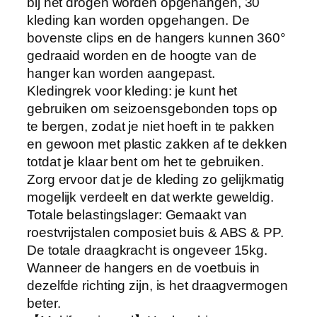
bij het drogen worden opgehangen, 30
O
kleding kan worden opgehangen. De
p
bovenste clips en de hangers kunnen 360°
s
gedraaid worden en de hoogte van de
l
hanger kan worden aangepast.
a
Kledingrek voor kleding: je kunt het
g
gebruiken om seizoensgebonden tops op
P
te bergen, zodat je niet hoeft in te pakken
l
en gewoon met plastic zakken af te dekken
a
totdat je klaar bent om het te gebruiken.
n
Zorg ervoor dat je de kleding zo gelijkmatig
k
mogelijk verdeelt en dat werkte geweldig.
S
Totale belastingslager: Gemaakt van
t
roestvrijstalen composiet buis & ABS & PP.
a
De totale draagkracht is ongeveer 15kg.
n
Wanneer de hangers en de voetbuis in
d
dezelfde richting zijn, is het draagvermogen
D
beter.
r