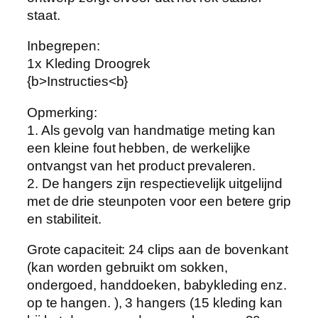
g
staat.
e
Inbegrepen:
r
1x Kleding Droogrek
H
{b>Instructies<b}
o
e
Opmerking:
k
1. Als gevolg van handmatige meting kan
K
een kleine fout hebben, de werkelijke
l
ontvangst van het product prevaleren.
e
2. De hangers zijn respectievelijk uitgelijnd
d
met de drie steunpoten voor een betere grip
i
en stabiliteit.
n
g
Grote capaciteit: 24 clips aan de bovenkant
s
(kan worden gebruikt om sokken,
t
ondergoed, handdoeken, babykleding enz.
u
op te hangen. ), 3 hangers (15 kleding kan
k