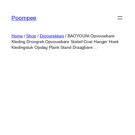
Ga
naar
Poompee
de
inhoud
Home
/
Shop
/
Droogrekken
/ BAOYOUNI Opvouwbare
Kleding Droogrek Opvouwbare Statief Coat Hanger Hoek
Kledingstuk Opslag Plank Stand Draagbare…