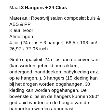
d
Maat:
3 Hangers + 24 Clips
i
n
Materiaal: Roestvrij stalen composiet buis &
g
ABS & PP
D
Kleur: Ivoor
r
Afmetingen:
o
4-tier (24 clips + 3 hanger): 68,5 x 198 cm/
o
26,97 x 77,95 inch
g
r
Grote capaciteit: 24 clips aan de bovenkant
e
(kan worden gebruikt om sokken,
k
ondergoed, handdoeken, babykleding enz.
O
op te hangen. ), 3 hangers (15 kleding kan
p
bij het drogen worden opgehangen, 30
v
kleding kan worden opgehangen. De
o
bovenste clips en de hangers kunnen 360°
u
gedraaid worden en de hoogte van de
w
hanger kan worden aangepast.