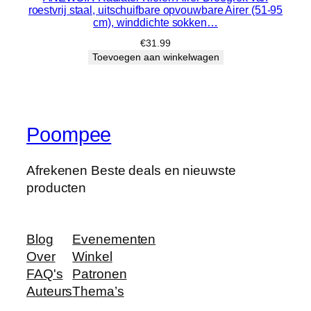
roestvrij staal, uitschuifbare opvouwbare Airer (51-95
cm), winddichte sokken…
€
31.99
Toevoegen aan winkelwagen
Poompee
Afrekenen Beste deals en nieuwste
producten
Blog
Evenementen
Over
Winkel
FAQ's
Patronen
Auteurs
Thema’s