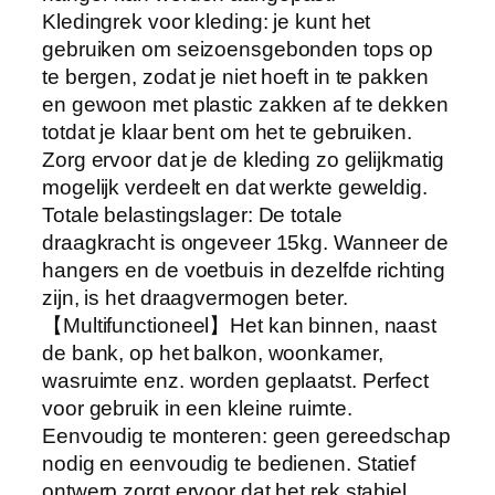
b
Kledingrek voor kleding: je kunt het
a
gebruiken om seizoensgebonden tops op
r
te bergen, zodat je niet hoeft in te pakken
e
en gewoon met plastic zakken af te dekken
S
totdat je klaar bent om het te gebruiken.
t
Zorg ervoor dat je de kleding zo gelijkmatig
a
mogelijk verdeelt en dat werkte geweldig.
t
Totale belastingslager: De totale
i
draagkracht is ongeveer 15kg. Wanneer de
e
hangers en de voetbuis in dezelfde richting
f
zijn, is het draagvermogen beter.
C
【Multifunctioneel】Het kan binnen, naast
o
de bank, op het balkon, woonkamer,
a
wasruimte enz. worden geplaatst. Perfect
t
voor gebruik in een kleine ruimte.
H
Eenvoudig te monteren: geen gereedschap
a
nodig en eenvoudig te bedienen. Statief
n
ontwerp zorgt ervoor dat het rek stabiel