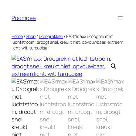
Ga
naar
Poompee
de
inhoud
Home
/
Shop
/
Droogrekken
/ EASYmaxx Droogrek met
luchtstroom, droogt snel, kreukt niet, opvouwbaar, extreem
licht, wit, turquoise