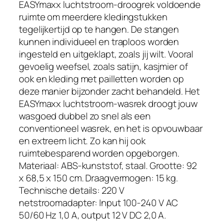
o
EASYmaxx luchtstroom-droogrek voldoende
m
ruimte om meerdere kledingstukken
,
tegelijkertijd op te hangen. De stangen
d
kunnen individueel en traploos worden
r
ingesteld en uitgeklapt, zoals jij wilt. Vooral
o
gevoelig weefsel, zoals satijn, kasjmier of
o
ook en kleding met pailletten worden op
g
deze manier bijzonder zacht behandeld. Het
t
EASYmaxx luchtstroom-wasrek droogt jouw
s
wasgoed dubbel zo snel als een
n
conventioneel wasrek, en het is opvouwbaar
e
en extreem licht. Zo kan hij ook
l
ruimtebesparend worden opgeborgen.
,
Materiaal: ABS-kunststof, staal. Grootte: 92
k
x 68,5 x 150 cm. Draagvermogen: 15 kg.
r
Technische details: 220 V
e
netstroomadapter: Input 100-240 V AC
u
50/60 Hz 1,0 A, output 12 V DC 2,0 A.