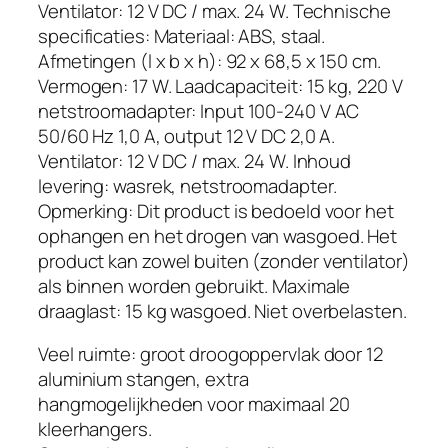
k
Ventilator: 12 V DC / max. 24 W. Technische
t
specificaties: Materiaal: ABS, staal.
n
Afmetingen (l x b x h): 92 x 68,5 x 150 cm.
i
Vermogen: 17 W. Laadcapaciteit: 15 kg, 220 V
e
netstroomadapter: Input 100-240 V AC
t
50/60 Hz 1,0 A, output 12 V DC 2,0 A.
,
Ventilator: 12 V DC / max. 24 W. Inhoud
o
levering: wasrek, netstroomadapter.
p
Opmerking: Dit product is bedoeld voor het
v
ophangen en het drogen van wasgoed. Het
o
product kan zowel buiten (zonder ventilator)
u
als binnen worden gebruikt. Maximale
w
draaglast: 15 kg wasgoed. Niet overbelasten.
b
a
Veel ruimte: groot droogoppervlak door 12
a
aluminium stangen, extra
r
hangmogelijkheden voor maximaal 20
,
kleerhangers.