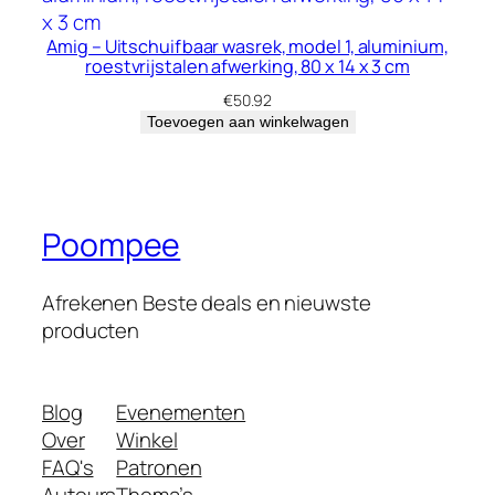
d
Amig – Uitschuifbaar wasrek, model 1, aluminium,
roestvrijstalen afwerking, 80 x 14 x 3 cm
€
50.92
Toevoegen aan winkelwagen
Poompee
Afrekenen Beste deals en nieuwste
producten
Blog
Evenementen
Over
Winkel
FAQ's
Patronen
Auteurs
Thema’s