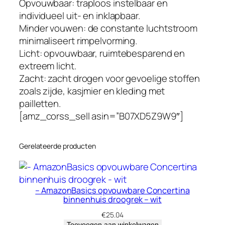
e
Opvouwbaar: traploos instelbaar en
x
individueel uit- en inklapbaar.
t
Minder vouwen: de constante luchtstroom
r
minimaliseert rimpelvorming.
e
Licht: opvouwbaar, ruimtebesparend en
e
extreem licht.
m
Zacht: zacht drogen voor gevoelige stoffen
l
zoals zijde, kasjmier en kleding met
i
pailletten.
c
[amz_corss_sell asin=”B07XD5Z9W9″]
h
t
Gerelateerde producten
,
w
i
t
– AmazonBasics opvouwbare Concertina
binnenhuis droogrek – wit
,
t
€
25.04
Toevoegen aan winkelwagen