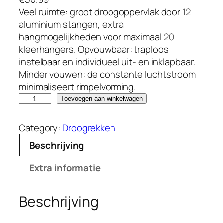
Veel ruimte: groot droogoppervlak door 12
aluminium stangen, extra
hangmogelijkheden voor maximaal 20
kleerhangers. Opvouwbaar: traploos
instelbaar en individueel uit- en inklapbaar.
Minder vouwen: de constante luchtstroom
minimaliseert rimpelvorming.
E
Toevoegen aan winkelwagen
A
S
Category:
Droogrekken
Y
Beschrijving
m
a
Extra informatie
x
x
Beschrijving
D
r