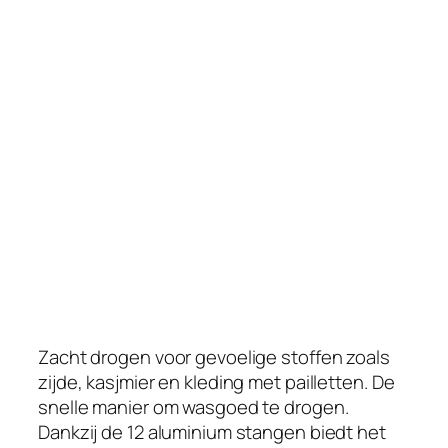
o
o
g
r
e
k
m
e
t
l
u
c
h
t
s
Zacht drogen voor gevoelige stoffen zoals
t
zijde, kasjmier en kleding met pailletten. De
r
snelle manier om wasgoed te drogen.
o
Dankzij de 12 aluminium stangen biedt het