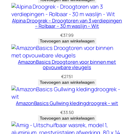
u
r
q
Alpina Droogrek – Droogtoren van 3 verdiepingen
u
– Rolbaar – 30 m waslijn – Wit
o
€
37.99
i
Toevoegen aan winkelwagen
s
e
h
AmazonBasics Droogtoren voor binnen met
opvouwbare vleugels
o
e
€
27.51
Toevoegen aan winkelwagen
v
e
e
AmazonBasics Gullwing kledingdroogrek – wit
l
€
33.50
h
Toevoegen aan winkelwagen
e
i