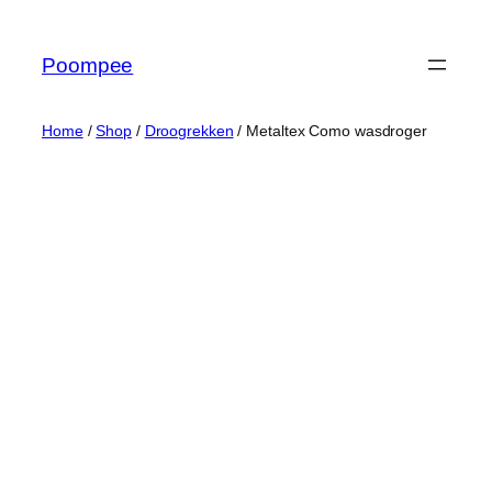
Ga
naar
Poompee
de
inhoud
Home
/
Shop
/
Droogrekken
/ Metaltex Como wasdroger