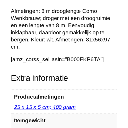
h
o
Afmetingen: 8 m drooglengte Como
e
Wenkbrauw; droger met een droogruimte
v
en een lengte van 8 m. Eenvoudig
e
inklapbaar, daardoor gemakkelijk op te
e
bergen. Kleur: wit. Afmetingen: 81x56x97
l
cm.
h
e
[amz_corss_sell asin=”B000FKP6TA”]
i
d
Extra informatie
Productafmetingen
‎25 x 15 x 5 cm; 400 gram
Itemgewicht