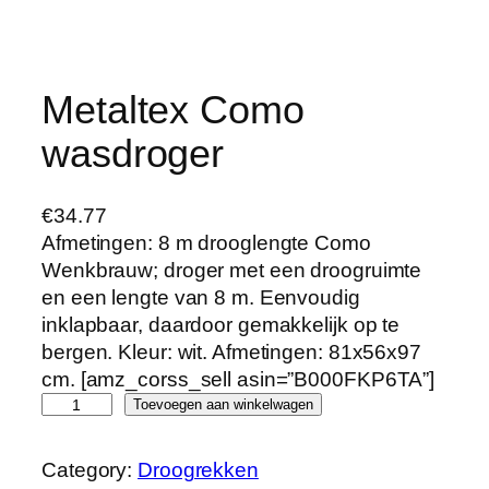
Metaltex Como
wasdroger
€
34.77
Afmetingen: 8 m drooglengte Como
Wenkbrauw; droger met een droogruimte
en een lengte van 8 m. Eenvoudig
inklapbaar, daardoor gemakkelijk op te
bergen. Kleur: wit. Afmetingen: 81x56x97
cm. [amz_corss_sell asin=”B000FKP6TA”]
M
Toevoegen aan winkelwagen
e
t
Category:
Droogrekken
a