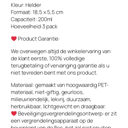
Kleur: Helder
i
Formaat: 18,5 x 5,5 cm
c
Capaciteit: 200ml
T
Hoeveelheid:3 pack
r
i
Product Garantie:
g
g
We overwegen altijd de winkelervaring van
e
de klant eerste, 100% volledige
r
terugbetaling of vervanging garantie als u
S
niet tevreden bent met ons product.
p
Materiaal: gemaakt van hoogwaardig PET-
r
materiaal, niet-giftig, geurloos,
a
milieuvriendelijk, lekvrij, duurzaam,
y
herbruikbaar, lichtgewicht en draagbaar.
e
Beveiligingsvergrendelingsontwerp: er zit
r
een vergrendelingsapparaat op de
,
bovenkant van de fles, het zal niet spuiten