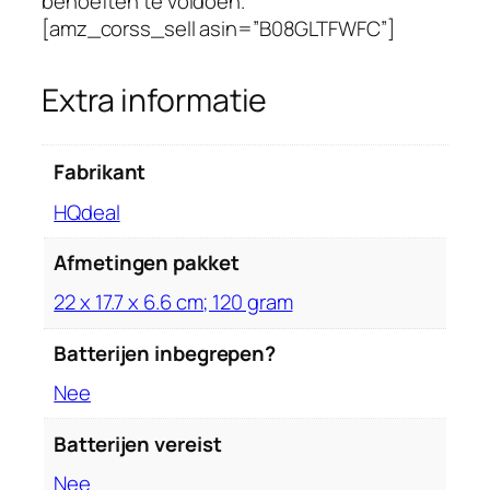
behoeften te voldoen.
s
[amz_corss_sell asin=”B08GLTFWFC”]
,
F
i
Extra informatie
j
n
e
Fabrikant
M
‎HQdeal
i
s
Afmetingen pakket
t
‎22 x 17.7 x 6.6 cm; 120 gram
S
p
Batterijen inbegrepen?
r
a
‎Nee
y
F
Batterijen vereist
l
‎Nee