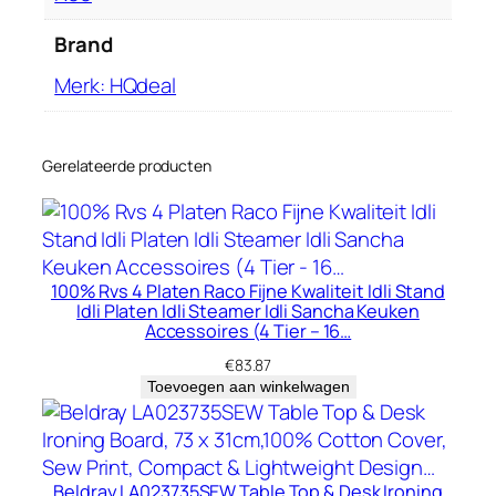
e
s
Brand
,
Merk: HQdeal
L
e
k
Gerelateerde producten
…
h
o
e
v
100% Rvs 4 Platen Raco Fijne Kwaliteit Idli Stand
e
Idli Platen Idli Steamer Idli Sancha Keuken
Accessoires (4 Tier – 16…
e
l
€
83.87
Toevoegen aan winkelwagen
h
e
i
d
Beldray LA023735SEW Table Top & Desk Ironing