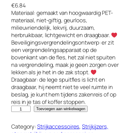
€
6.84
Materiaal: gemaakt van hoogwaardig PET-
materiaal, niet-giftig, geurloos,
milieuvriendelijk, lekvrij, duurzaam,
herbruikbaar, lichtgewicht en draagbaar.
Beveiligingsvergrendelingsontwerp: er zit
een vergrendelingsapparaat op de
bovenkant van de fles, het zal niet spuiten
na vergrendeling, maak je geen zorgen over
lekken als je het in de zak stopt.
Draagbaar: de lege spuitfles is licht en
draagbaar, hij neemt niet te veel ruimte in
beslag, je kunt hem tijdens zakenreis of op
reis in je tas of koffer stoppen.
H
Toevoegen aan winkelwagen
Q
d
Category:
Strijkaccessoires
, 
Strijkijzers,
e