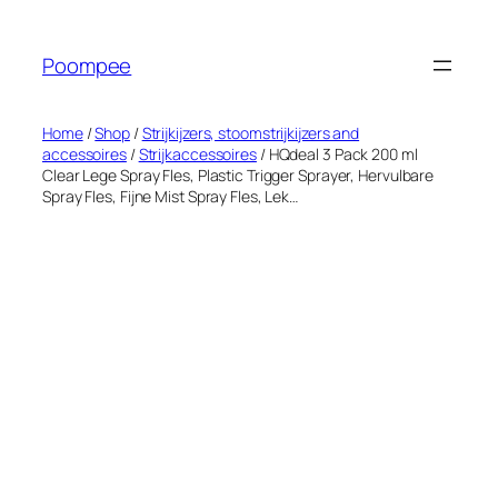
Ga
naar
Poompee
de
inhoud
Home
/
Shop
/
Strijkijzers, stoomstrijkijzers and
accessoires
/
Strijkaccessoires
/ HQdeal 3 Pack 200 ml
Clear Lege Spray Fles, Plastic Trigger Sprayer, Hervulbare
Spray Fles, Fijne Mist Spray Fles, Lek…