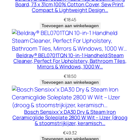
Board, 73 x 31cm,100% Cotton Cover, Sew Print,
Compact & Lightweight Design…
€
18.45
Toevoegen aan winkelwagen
Beldray® BEL0701TQN 10-in-1 Handheld Steam
Cleaner, Perfect For Upholstery, Bathroom Tiles,
Mirrors & Windows, 1000 W…
€
18.50
Toevoegen aan winkelwagen
Bosch Sensixx’x DA30 Dry & Steam Iron
Ceramicglide Soleplate 2800 W Wit – IJzer (droog
& stoomstrijkijzer, keramisch…
€
49.32
Toevoegen aan winkelwagen