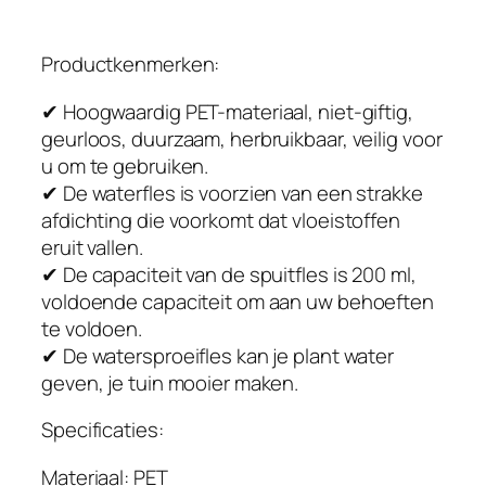
e
g
Productkenmerken:
e
S
✔ Hoogwaardig PET-materiaal, niet-giftig,
p
geurloos, duurzaam, herbruikbaar, veilig voor
r
u om te gebruiken.
a
✔ De waterfles is voorzien van een strakke
y
afdichting die voorkomt dat vloeistoffen
F
eruit vallen.
l
✔ De capaciteit van de spuitfles is 200 ml,
e
voldoende capaciteit om aan uw behoeften
s
te voldoen.
,
✔ De watersproeifles kan je plant water
P
geven, je tuin mooier maken.
l
a
Specificaties:
s
Materiaal: PET
t