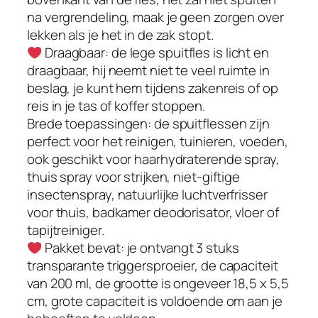
H
na vergrendeling, maak je geen zorgen over
e
lekken als je het in de zak stopt.
r
Draagbaar: de lege spuitfles is licht en
v
draagbaar, hij neemt niet te veel ruimte in
u
beslag, je kunt hem tijdens zakenreis of op
l
reis in je tas of koffer stoppen.
b
Brede toepassingen: de spuitflessen zijn
a
perfect voor het reinigen, tuinieren, voeden,
r
ook geschikt voor haarhydraterende spray,
e
thuis spray voor strijken, niet-giftige
S
insectenspray, natuurlijke luchtverfrisser
p
voor thuis, badkamer deodorisator, vloer of
r
tapijtreiniger.
a
Pakket bevat: je ontvangt 3 stuks
y
transparante triggersproeier, de capaciteit
F
van 200 ml, de grootte is ongeveer 18,5 x 5,5
l
cm, grote capaciteit is voldoende om aan je
e