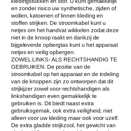
kledingstukken en stof. U kunt gemakkelijk
i
en zonder risico uw synthetische, zijden of
j
wollen, katoenen of linnen kleding en
v
stoffen strijken. De stroomkabel kunt u
u
netjes om het handvat wikkelen zodat deze
l
niet in de knoop raakt en dankzij de
k
bijgeleverde opbergtas kunt u het apparaat
a
netjes en veilig opbergen.
n
ZOWEL LINKS- ALS RECHTSHANDIG TE
|
GEBRUIKEN: De positie van de
M
stroomkabel op het apparaat en de indeling
e
van de knoppen zijn zo ontworpen dat dit
e
strijkijzer zowel voor rechtshandigen als
r
linkshandigen even gemakkelijk te
d
gebruiken is. Dit biedt naast extra
e
gebruiksgemak, ook extra veiligheid, niet
r
alleen voor uw kleding maar ook voor uzelf.
e
De extra gladde strijkzool, het gewicht van
W