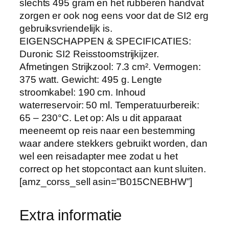
slechts 495 gram en het rubberen handvat
a
zorgen er ook nog eens voor dat de SI2 erg
r
gebruiksvriendelijk is.
m
EIGENSCHAPPEN & SPECIFICATIES:
t
Duronic SI2 Reisstoomstrijkijzer.
e
Afmetingen Strijkzool: 7.3 cm². Vermogen:
I
375 watt. Gewicht: 495 g. Lengte
n
stroomkabel: 190 cm. Inhoud
s
waterreservoir: 50 ml. Temperatuurbereik:
t
65 – 230°C. Let op: Als u dit apparaat
e
meeneemt op reis naar een bestemming
l
waar andere stekkers gebruikt worden, dan
l
wel een reisadapter mee zodat u het
i
correct op het stopcontact aan kunt sluiten.
n
[amz_corss_sell asin=”B015CNEBHW”]
g
e
Extra informatie
n
|