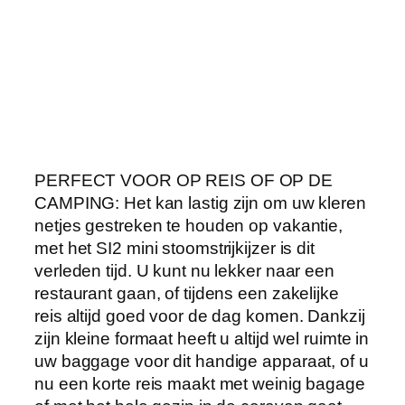
o
m
s
t
r
i
j
k
PERFECT VOOR OP REIS OF OP DE
i
CAMPING: Het kan lastig zijn om uw kleren
j
netjes gestreken te houden op vakantie,
z
met het SI2 mini stoomstrijkijzer is dit
e
verleden tijd. U kunt nu lekker naar een
r
restaurant gaan, of tijdens een zakelijke
|
reis altijd goed voor de dag komen. Dankzij
3
zijn kleine formaat heeft u altijd wel ruimte in
7
uw baggage voor dit handige apparaat, of u
5
nu een korte reis maakt met weinig bagage
W