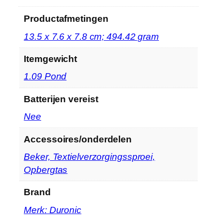
C
Productafmetingen
o
m
‎13.5 x 7.6 x 7.8 cm; 494.42 gram
p
a
Itemgewicht
c
‎1.09 Pond
t
…
Batterijen vereist
h
‎Nee
o
e
Accessoires/onderdelen
v
e
‎Beker, Textielverzorgingssproei,
e
Opbergtas
l
h
Brand
e
Merk: Duronic
i