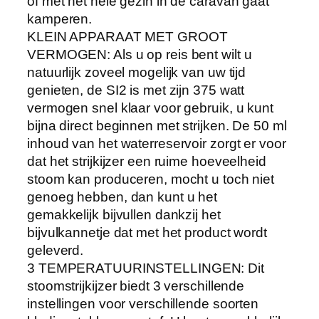
of met het hele gezin in de caravan gaat
|
kamperen.
5
KLEIN APPARAAT MET GROOT
0
VERMOGEN: Als u op reis bent wilt u
M
natuurlijk zoveel mogelijk van uw tijd
L
genieten, de SI2 is met zijn 375 watt
I
vermogen snel klaar voor gebruik, u kunt
n
bijna direct beginnen met strijken. De 50 ml
h
inhoud van het waterreservoir zorgt er voor
o
dat het strijkijzer een ruime hoeveelheid
u
stoom kan produceren, mocht u toch niet
d
genoeg hebben, dan kunt u het
|
gemakkelijk bijvullen dankzij het
I
bijvulkannetje dat met het product wordt
n
geleverd.
c
3 TEMPERATUURINSTELLINGEN: Dit
l
stoomstrijkijzer biedt 3 verschillende
.
instellingen voor verschillende soorten
B