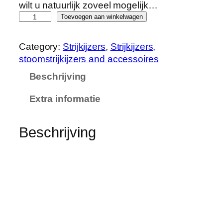
wilt u natuurlijk zoveel mogelijk…
D
Toevoegen aan winkelwagen
u
r
Category:
Strijkijzers
, 
Strijkijzers,
o
stoomstrijkijzers and accessoires
n
Beschrijving
i
c
Extra informatie
S
I
2
Beschrijving
R
e
i
s
s
t
o