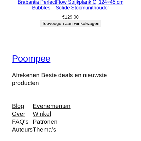
Brabantia PerfectFlow Strijkplank C, 124×45 cm
Bubbles – Solide Stoomunithouder
€
129.00
Toevoegen aan winkelwagen
Poompee
Afrekenen Beste deals en nieuwste
producten
Blog
Evenementen
Over
Winkel
FAQ's
Patronen
Auteurs
Thema’s