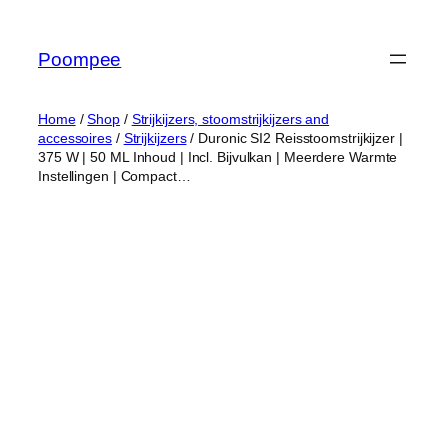
Ga
naar
Poompee
de
inhoud
Home
/
Shop
/
Strijkijzers, stoomstrijkijzers and
accessoires
/
Strijkijzers
/ Duronic SI2 Reisstoomstrijkijzer |
375 W | 50 ML Inhoud | Incl. Bijvulkan | Meerdere Warmte
Instellingen | Compact…