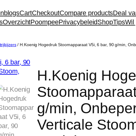
en
blogs
Cart
Checkout
Compare products
Deal va
s
Overzicht
Poompee
Privacybeleid
Shop
Tips
Wil
trijkijzers
/ H.Koenig Hogedruk Stoomapparaat V5i, 6 bar, 90 g/min, Onbe
H.Koenig Hoge
Stoomapparaat 
g/min, Onbeper
Verticale Stoom