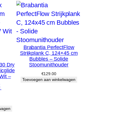
Brabantia PerfectFlow
Strijkplank C, 124×45 cm
Bubbles – Solide
30 Dry
Stoomunithouder
cglide
€
129.00
Wit –
Toevoegen aan winkelwagen
&
,
wagen