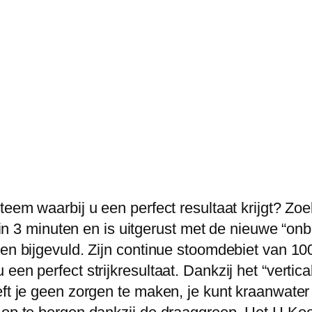
r
a
a
t
V
5
i
,
6
b
teem waarbij u een perfect resultaat krijgt? Zo
a
ar in 3 minuten en is uitgerust met de nieuwe “o
r
den bijgevuld. Zijn continue stoomdebiet van 100
,
een perfect strijkresultaat. Dankzij het “vertic
9
eft je geen zorgen te maken, je kunt kraanwater
0