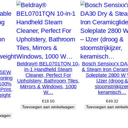
e
A
u
t
o
n
o
m
Beldray® BEL0701TQN 10-
Bosch Sensixx’x DA
in-1 Handheld Steam
& Steam Iron Cerami
i
5SEW
Cleaner, Perfect For
Soleplate 2800 W 
roning
e
Upholstery, Bathroom Tiles,
IJzer (droog 
,100%
Mirrors & Windows, 1000
stoomstrijkijzer
,
Print,
W…
keramisch…
eight
V
€
18.50
€
49.32
e
Toevoegen aan winkelwagen
Toevoegen aan winkel
r
lwagen
t