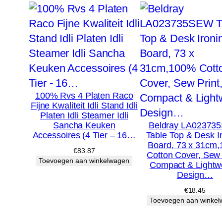
100% Rvs 4 Platen Raco
Fijne Kwaliteit Idli Stand Idli
Platen Idli Steamer Idli
Sancha Keuken
Beldray LA02373
Accessoires (4 Tier – 16…
Table Top & Desk I
Board, 73 x 31cm
€
83.87
Cotton Cover, Sew 
Toevoegen aan winkelwagen
Compact & Lightw
Design…
€
18.45
Toevoegen aan winke