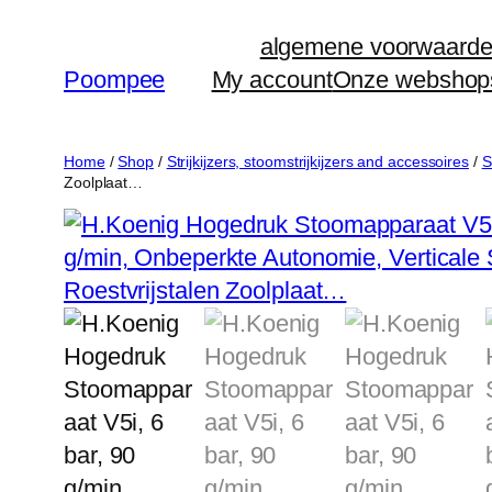
Ga
algemene voorwaard
naar
Poompee
My account
Onze webshop
de
inhoud
Home
/
Shop
/
Strijkijzers, stoomstrijkijzers and accessoires
/
S
Zoolplaat…