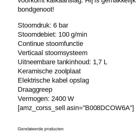
voorkomt kalkaanslag. Hij is gemakkelijk
bondgenoot!
Stoomdruk: 6 bar
Stoomdebiet: 100 g/min
Continue stoomfunctie
Verticaal stoomsysteem
Uitneembare tankinhoud: 1,7 L
Keramische zoolplaat
Elektrische kabel opslag
Draaggreep
Vermogen: 2400 W
[amz_corss_sell asin=”B008DCOW6A”]
Gerelateerde producten