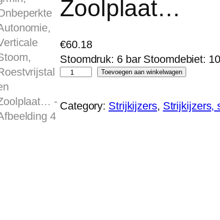
Zoolplaat…
€
60.18
Stoomdruk: 6 bar Stoomdebiet: 10
H
Toevoegen aan winkelwagen
.
K
Category:
Strijkijzers
, 
Strijkijzers
o
e
n
i
g
H
o