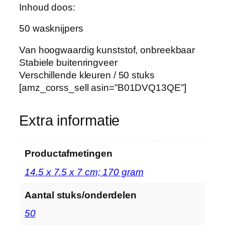
n
Inhoud doos:
s
50 wasknijpers
t
s
Van hoogwaardig kunststof, onbreekbaar
t
Stabiele buitenringveer
o
Verschillende kleuren / 50 stuks
f
[amz_corss_sell asin=”B01DVQ13QE”]
m
e
t
Extra informatie
s
t
Productafmetingen
a
b
‎14.5 x 7.5 x 7 cm; 170 gram
i
e
Aantal stuks/onderdelen
l
‎50
e