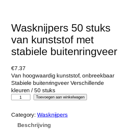
Wasknijpers 50 stuks
van kunststof met
stabiele buitenringveer
€
7.37
Van hoogwaardig kunststof, onbreekbaar
Stabiele buitenringveer Verschillende
kleuren / 50 stuks
W
Toevoegen aan winkelwagen
a
s
Category:
Wasknijpers
k
Beschrijving
n