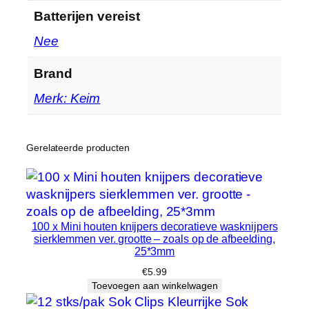
b
Batterijen vereist
u
‎Nee
i
t
Brand
e
n
Merk: Keim
r
i
n
Gerelateerde producten
g
v
e
e
100 x Mini houten knijpers decoratieve wasknijpers
r
sierklemmen ver. grootte – zoals op de afbeelding,
h
25*3mm
o
€
5.99
e
Toevoegen aan winkelwagen
v