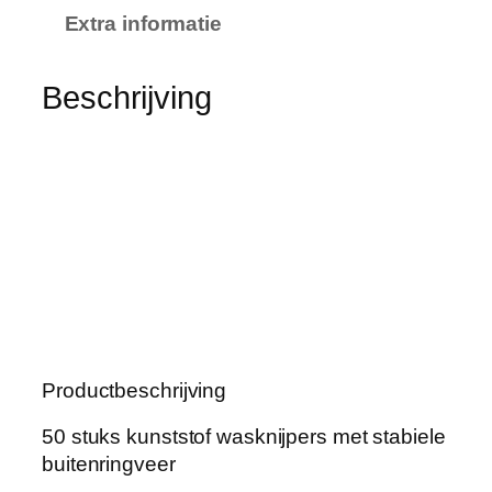
i
Extra informatie
j
p
e
Beschrijving
r
s
5
0
s
t
u
k
s
v
Productbeschrijving
a
n
50 stuks kunststof wasknijpers met stabiele
k
buitenringveer
u