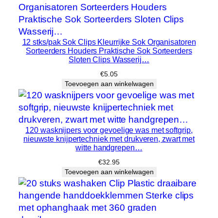
e
e
l
12 stks/pak Sok Clips Kleurrijke Sok Organisatoren
h
Sorteerders Houders Praktische Sok Sorteerders
e
Sloten Clips Wasserij…
i
€
5.05
d
Toevoegen aan winkelwagen
120 wasknijpers voor gevoelige was met softgrip,
nieuwste knijpertechniek met drukveren, zwart met
witte handgrepen…
€
32.95
Toevoegen aan winkelwagen