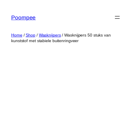
Ga
naar
Poompee
de
inhoud
Home
/
Shop
/
Wasknijpers
/ Wasknijpers 50 stuks van
kunststof met stabiele buitenringveer