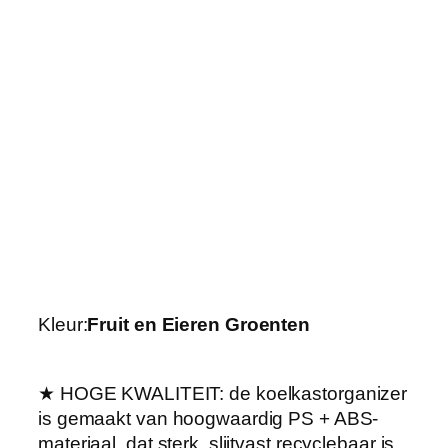
k
a
s
t
O
p
b
e
r
g
d
o
o
Kleur:
Fruit en Eieren Groenten
s
L
a
★ HOGE KWALITEIT: de koelkastorganizer
d
is gemaakt van hoogwaardig PS + ABS-
e
materiaal, dat sterk, slijtvast recyclebaar is