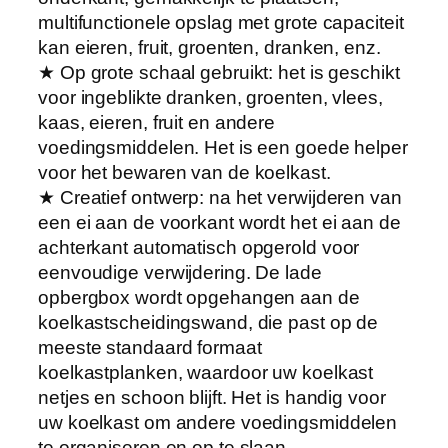
a
multifunctionele opslag met grote capaciteit
d
kan eieren, fruit, groenten, dranken, enz.
e
★ Op grote schaal gebruikt: het is geschikt
K
voor ingeblikte dranken, groenten, vlees,
o
kaas, eieren, fruit en andere
e
voedingsmiddelen. Het is een goede helper
l
voor het bewaren van de koelkast.
k
★ Creatief ontwerp: na het verwijderen van
a
een ei aan de voorkant wordt het ei aan de
s
achterkant automatisch opgerold voor
t
eenvoudige verwijdering. De lade
P
opbergbox wordt opgehangen aan de
l
koelkastscheidingswand, die past op de
a
meeste standaard formaat
n
koelkastplanken, waardoor uw koelkast
k
netjes en schoon blijft. Het is handig voor
K
uw koelkast om andere voedingsmiddelen
o
te organiseren en op te slaan.