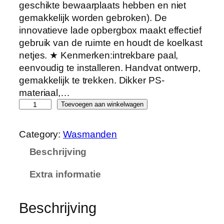
geschikte bewaarplaats hebben en niet
gemakkelijk worden gebroken). De
innovatieve lade opbergbox maakt effectief
gebruik van de ruimte en houdt de koelkast
netjes. ★ Kenmerken:intrekbare paal,
eenvoudig te installeren. Handvat ontwerp,
gemakkelijk te trekken. Dikker PS-
materiaal,…
L
Toevoegen aan winkelwagen
A
B
Category:
Wasmanden
A
Beschrijving
B
E
Extra informatie
K
o
e
Beschrijving
l