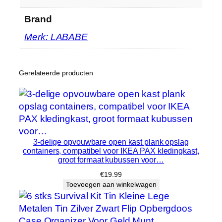
d
Brand
o
o
Merk: LABABE
s
T
h
Gerelateerde producten
u
i
s
O
r
3-delige opvouwbare open kast plank opslag
g
containers, compatibel voor IKEA PAX kledingkast,
a
groot formaat kubussen voor…
n
€
19.99
i
Toevoegen aan winkelwagen
z
e
r