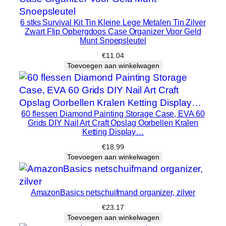
v
6 stks Survival Kit Tin Kleine Lege Metalen Tin Zilver
o
Zwart Flip Opbergdoos Case Organizer Voor Geld
o
Munt Snoepsleutel
r
€
11.04
…
Toevoegen aan winkelwagen
h
o
e
v
60 flessen Diamond Painting Storage Case, EVA 60
Grids DIY Nail Art Craft Opslag Oorbellen Kralen
e
Ketting Display…
e
€
18.99
l
Toevoegen aan winkelwagen
h
e
i
AmazonBasics netschuifmand organizer, zilver
d
€
23.17
Toevoegen aan winkelwagen