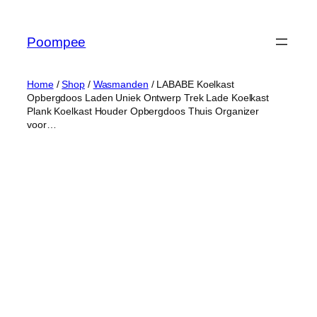
Ga
naar
Poompee
de
inhoud
Home
/
Shop
/
Wasmanden
/ LABABE Koelkast
Opbergdoos Laden Uniek Ontwerp Trek Lade Koelkast
Plank Koelkast Houder Opbergdoos Thuis Organizer
voor…