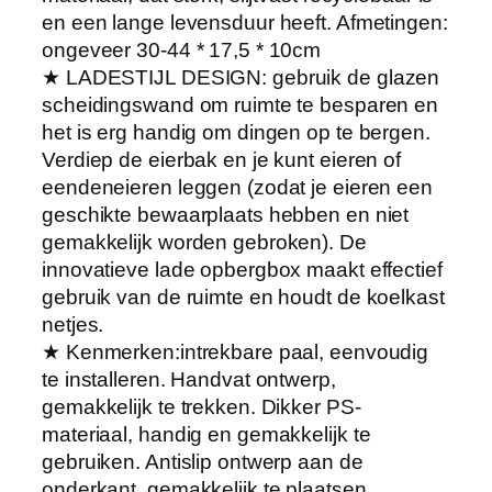
n
en een lange levensduur heeft. Afmetingen:
U
ongeveer 30-44 * 17,5 * 10cm
n
★ LADESTIJL DESIGN: gebruik de glazen
i
scheidingswand om ruimte te besparen en
e
het is erg handig om dingen op te bergen.
k
Verdiep de eierbak en je kunt eieren of
O
eendeneieren leggen (zodat je eieren een
n
geschikte bewaarplaats hebben en niet
t
gemakkelijk worden gebroken). De
w
innovatieve lade opbergbox maakt effectief
e
gebruik van de ruimte en houdt de koelkast
r
netjes.
p
★ Kenmerken:intrekbare paal, eenvoudig
T
te installeren. Handvat ontwerp,
r
gemakkelijk te trekken. Dikker PS-
e
materiaal, handig en gemakkelijk te
k
gebruiken. Antislip ontwerp aan de
L
onderkant, gemakkelijk te plaatsen,