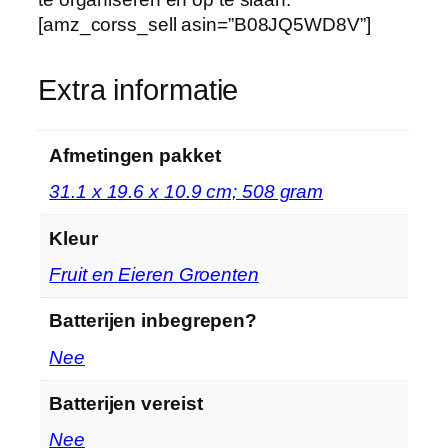
e
[amz_corss_sell asin=”B08JQ5WD8V”]
l
k
Extra informatie
a
s
t
Afmetingen pakket
H
‎31.1 x 19.6 x 10.9 cm; 508 gram
o
u
Kleur
d
e
‎Fruit en Eieren Groenten
r
O
Batterijen inbegrepen?
p
‎Nee
b
e
Batterijen vereist
r
‎Nee
g