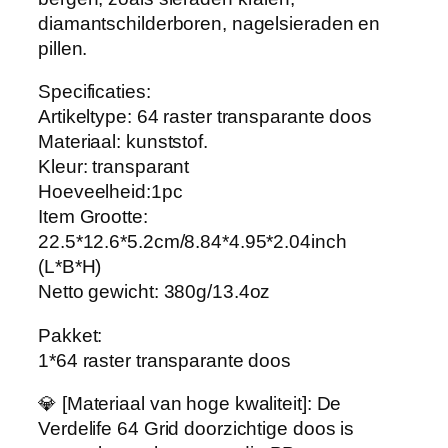
S
diamantschilderboren, nagelsieraden en
t
pillen.
i
c
Specificaties:
k
Artikeltype: 64 raster transparante doos
e
Materiaal: kunststof.
r
Kleur: transparant
s
Hoeveelheid:1pc
,
Item Grootte:
S
22.5*12.6*5.2cm/8.84*4.95*2.04inch
i
(L*B*H)
e
Netto gewicht: 380g/13.4oz
r
a
Pakket:
d
1*64 raster transparante doos
e
n
💎 [Materiaal van hoge kwaliteit]: De
…
Verdelife 64 Grid doorzichtige doos is