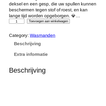
deksel en een gesp, die uw spullen kunnen
beschermen tegen stof of roest, en kan
lange tijd worden opgeborgen. 💎…
V
Toevoegen aan winkelwagen
e
r
Category:
Wasmanden
d
Beschrijving
e
l
Extra informatie
i
f
e
Beschrijving
S
o
r
t
e
e