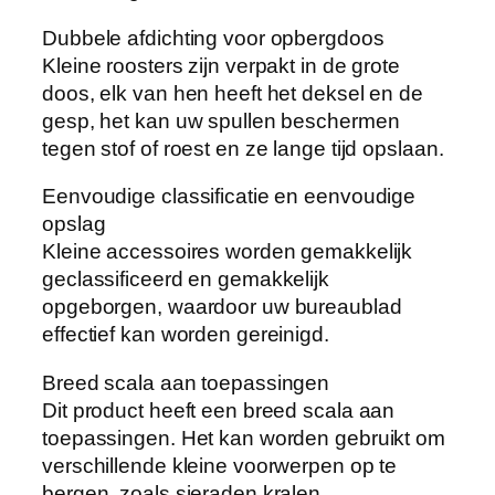
g
Dubbele afdichting voor opbergdoos
e
Kleine roosters zijn verpakt in de grote
C
doos, elk van hen heeft het deksel en de
o
gesp, het kan uw spullen beschermen
n
tegen stof of roest en ze lange tijd opslaan.
t
a
Eenvoudige classificatie en eenvoudige
i
opslag
n
Kleine accessoires worden gemakkelijk
e
geclassificeerd en gemakkelijk
r
opgeborgen, waardoor uw bureaublad
s
effectief kan worden gereinigd.
,
Breed scala aan toepassingen
v
Dit product heeft een breed scala aan
o
toepassingen. Het kan worden gebruikt om
o
verschillende kleine voorwerpen op te
r
bergen, zoals sieraden kralen,