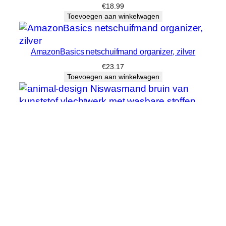
€
18.99
Toevoegen aan winkelwagen
AmazonBasics netschuifmand organizer, zilver
€
23.17
Toevoegen aan winkelwagen
animal-design Niswasmand bruin van kunststof
vlechtwerk met wasbare stoffen inzetstuk, maat: maat
2
€
36.95
Toevoegen aan winkelwagen
animal-design Wasmand van metaal gevlochten,
inklapbaar zwart wasverzamelaar wasbox waskist