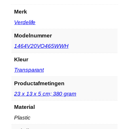
Merk
‎Verdelife
Modelnummer
‎1464V20VO465WWH
Kleur
‎Transparant
Productafmetingen
‎23 x 13 x 5 cm; 380 gram
Material
‎Plastic