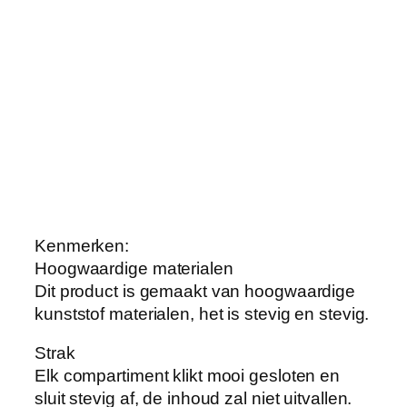
n
t
j
e
s
P
a
i
n
t
Kenmerken:
i
Hoogwaardige materialen
n
Dit product is gemaakt van hoogwaardige
g
kunststof materialen, het is stevig en stevig.
S
t
Strak
o
Elk compartiment klikt mooi gesloten en
r
sluit stevig af, de inhoud zal niet uitvallen.
a