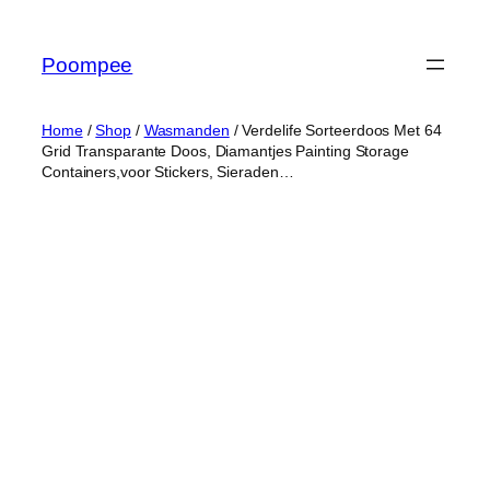
Ga
naar
Poompee
de
inhoud
Home
/
Shop
/
Wasmanden
/ Verdelife Sorteerdoos Met 64
Grid Transparante Doos, Diamantjes Painting Storage
Containers,voor Stickers, Sieraden…