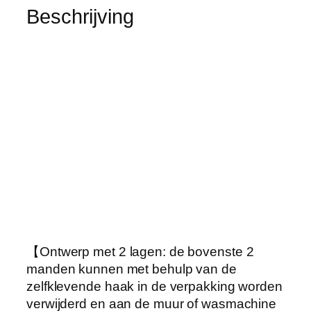
s
Beschrijving
m
a
n
d
e
n
o
p
w
i
e
l
e
【Ontwerp met 2 lagen: de bovenste 2
n
manden kunnen met behulp van de
,
zelfklevende haak in de verpakking worden
w
verwijderd en aan de muur of wasmachine
a