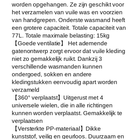
worden opgehangen. Ze zijn geschikt voor
s
het verzamelen van vuile was en voorzien
w
van handgrepen. Onderste wasmand heeft
a
een grotere capaciteit. Totale capaciteit van
g
77L. Totale maximale belasting: 15kg
e
【Goede ventilatie】 Het ademende
n
gatenontwerp zorgt ervoor dat vuile kleding
,
niet zo gemakkelijk ruikt. Dankzij 3
w
verschillende wasmanden kunnen
a
ondergoed, sokken en andere
s
kledingstukken eenvoudig apart worden
v
verzameld
e
【360° verplaatst】Uitgerust met 4
r
universele wielen, die in alle richtingen
z
kunnen worden verplaatst. Gemakkelijk te
a
verplaatsen
m
【Versterkte PP-materiaal】Dikke
e
kunststof, veilig en geurloos. Duurzaam en
l