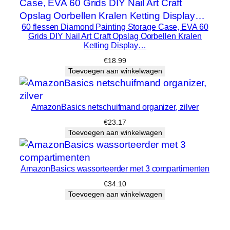
r
…
h
60 flessen Diamond Painting Storage Case, EVA 60
Grids DIY Nail Art Craft Opslag Oorbellen Kralen
o
Ketting Display…
e
€
18.99
v
Toevoegen aan winkelwagen
e
e
l
AmazonBasics netschuifmand organizer, zilver
h
€
23.17
e
Toevoegen aan winkelwagen
i
d
AmazonBasics wassorteerder met 3 compartimenten
€
34.10
Toevoegen aan winkelwagen