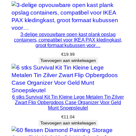
e
r
d
e
r
3-delige opvouwbare open kast plank opslag
v
containers, compatibel voor IKEA PAX kledingkast,
groot formaat kubussen voor…
o
o
€
19.99
r
Toevoegen aan winkelwagen
s
l
a
a
6 stks Survival Kit Tin Kleine Lege Metalen Tin Zilver
p
Zwart Flip Opbergdoos Case Organizer Voor Geld
k
Munt Snoepsleutel
a
€
11.04
m
Toevoegen aan winkelwagen
e