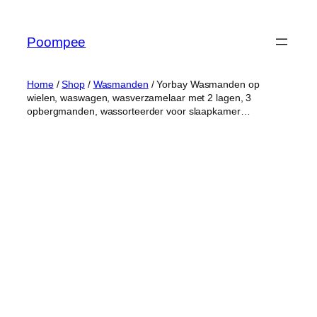
Ga
naar
Poompee
de
inhoud
Home
/
Shop
/
Wasmanden
/ Yorbay Wasmanden op
wielen, waswagen, wasverzamelaar met 2 lagen, 3
opbergmanden, wassorteerder voor slaapkamer…