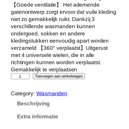
【Goede ventilatie】 Het ademende
gatenontwerp zorgt ervoor dat vuile kleding
niet zo gemakkelijk ruikt. Dankzij 3
verschillende wasmanden kunnen
ondergoed, sokken en andere
kledingstukken eenvoudig apart worden
verzameld 【360° verplaatst】Uitgerust
met 4 universele wielen, die in alle
richtingen kunnen worden verplaatst.
Gemakkelijk te verplaatsen
Y
Toevoegen aan winkelwagen
o
r
Category:
Wasmanden
b
Beschrijving
a
y
Extra informatie
W
a