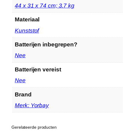
‎44 x 31 x 74 cm; 3.7 kg
r
g
Materiaal
m
a
‎Kunststof
n
Batterijen inbegrepen?
d
e
‎Nee
n
,
Batterijen vereist
w
‎Nee
a
s
Brand
s
o
Merk: Yorbay
r
t
e
Gerelateerde producten