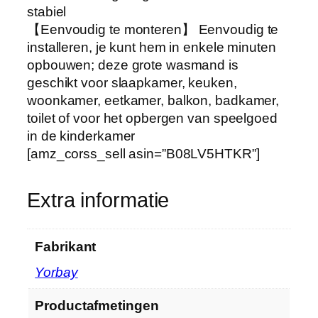
stabiel
a
【Eenvoudig te monteren】 Eenvoudig te
a
installeren, je kunt hem in enkele minuten
r
opbouwen; deze grote wasmand is
m
geschikt voor slaapkamer, keuken,
e
woonkamer, eetkamer, balkon, badkamer,
t
toilet of voor het opbergen van speelgoed
2
in de kinderkamer
l
[amz_corss_sell asin=”B08LV5HTKR”]
a
g
e
Extra informatie
n
,
3
Fabrikant
o
‎Yorbay
p
b
Productafmetingen
e