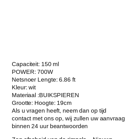
t
S
t
e
a
m
e
r
Capaciteit: 150 ml
K
POWER: 700W
l
Netsnoer Lengte: 6.86 ft
e
Kleur: wit
d
Materiaal :BUIKSPIEREN
i
Grootte: Hoogte: 19cm
n
Als u vragen heeft, neem dan op tijd
g
contact met ons op, wij zullen uw aanvraag
I
binnen 24 uur beantwoorden
r
o