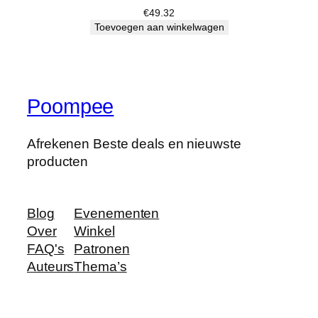
€
49.32
e
Toevoegen aan winkelwagen
…
h
o
e
Poompee
v
e
e
Afrekenen Beste deals en nieuwste
l
producten
h
e
i
Blog
Evenementen
d
Over
Winkel
FAQ's
Patronen
Auteurs
Thema’s