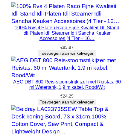
o
o
m
b
100% Rvs 4 Platen Raco Fijne Kwaliteit Idli Stand
Idli Platen Idli Steamer Idli Sancha Keuken
o
Accessoires (4 Tier – 16…
o
€
83.87
t
Toevoegen aan winkelwagen
,
k
l
e
AEG DBT 800 Reis-stoomstrijkijzer met Reistas, 60
ml Watertank, 1,9 m kabel, Rood/Wit
d
i
€
24.25
n
Toevoegen aan winkelwagen
g
I
r
o