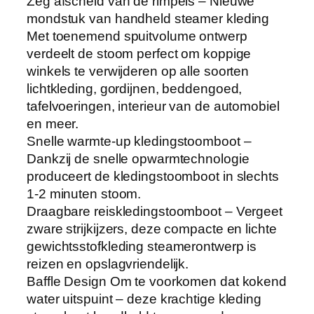
Zeg afscheid van de rimpels – Nieuwe
n
mondstuk van handheld steamer kleding
C
Met toenemend spuitvolume ontwerp
a
verdeelt de stoom perfect om koppige
p
winkels te verwijderen op alle soorten
a
lichtkleding, gordijnen, beddengoed,
c
tafelvoeringen, interieur van de automobiel
i
en meer.
t
Snelle warmte-up kledingstoomboot –
y
Dankzij de snelle opwarmtechnologie
U
produceert de kledingstoomboot in slechts
p
1-2 minuten stoom.
g
Draagbare reiskledingstoomboot – Vergeet
r
zware strijkijzers, deze compacte en lichte
a
gewichtsstofkleding steamerontwerp is
d
reizen en opslagvriendelijk.
e
Baffle Design Om te voorkomen dat kokend
-
water uitspuint – deze krachtige kleding
v