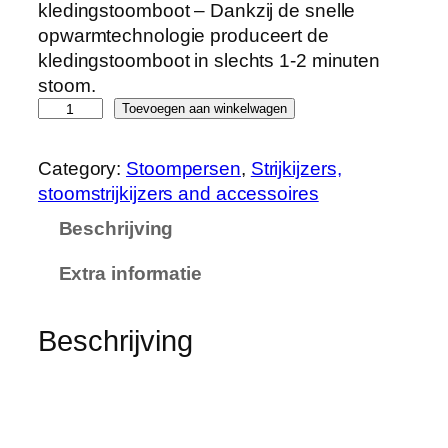
kledingstoomboot – Dankzij de snelle
opwarmtechnologie produceert de
kledingstoomboot in slechts 1-2 minuten
stoom.
H
Toevoegen aan winkelwagen
a
n
Category:
Stoompersen
, 
Strijkijzers,
d
stoomstrijkijzers and accessoires
h
Beschrijving
e
l
Extra informatie
d
G
a
Beschrijving
r
m
e
n