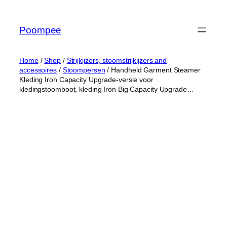
Ga
naar
Poompee
de
inhoud
Home
/
Shop
/
Strijkijzers, stoomstrijkijzers and
accessoires
/
Stoompersen
/ Handheld Garment Steamer
Kleding Iron Capacity Upgrade-versie voor
kledingstoomboot, kleding Iron Big Capacity Upgrade…