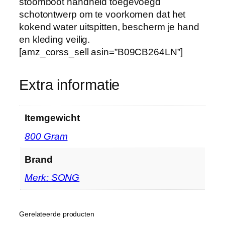
stoomboot handheld toegevoegd
e
schotontwerp om te voorkomen dat het
r
kokend water uitspitten, bescherm je hand
s
en kleding veilig.
i
[amz_corss_sell asin=”B09CB264LN”]
e
v
Extra informatie
o
o
r
Itemgewicht
k
l
‎800 Gram
e
d
Brand
i
Merk: SONG
n
g
s
Gerelateerde producten
t