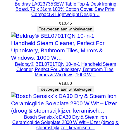
Beldray LA023735SEW Table Top & Desk Ironing
n
Board, 73 x 31cm,100% Cotton Cover, Sew Print,
B
Compact & Lightweight Design…
i
€
18.45
g
Toevoegen aan winkelwagen
C
a
p
a
c
Beldray® BEL0701TQN 10-in-1 Handheld Steam
Cleaner, Perfect For Upholstery, Bathroom Tiles,
i
Mirrors & Windows, 1000 W…
t
€
18.50
y
Toevoegen aan winkelwagen
U
p
g
r
Bosch Sensixx’x DA30 Dry & Steam Iron
Ceramicglide Soleplate 2800 W Wit – IJzer (droog &
a
stoomstrijkijzer, keramisch…
d