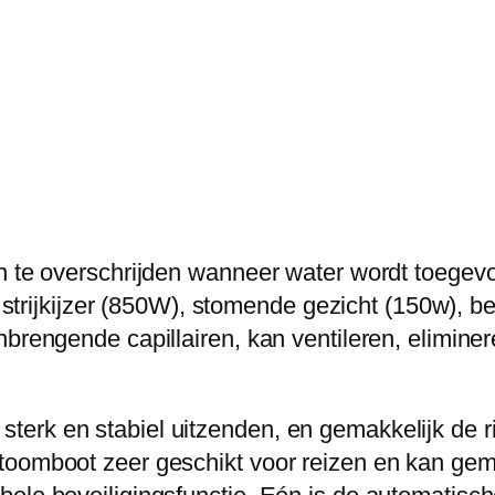
d
i
n
g
-
H
a
n
jn te overschrijden wanneer water wordt toegev
d
e, strijkijzer (850W), stomende gezicht (150w), 
h
nbrengende capillairen, kan ventileren, elimine
e
l
erk en stabiel uitzenden, en gemakkelijk de r
d
toomboot zeer geschikt voor reizen en kan gema
s