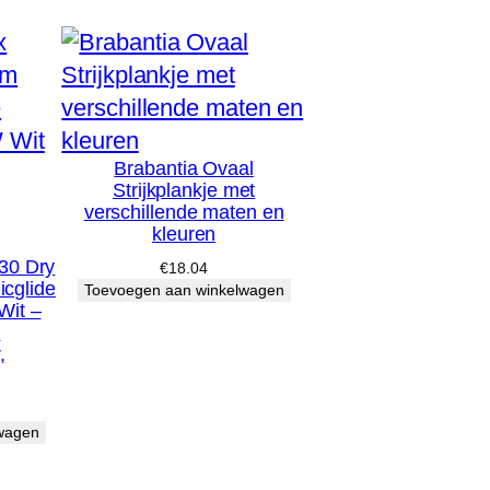
Brabantia Ovaal
Strijkplankje met
verschillende maten en
kleuren
30 Dry
€
18.04
cglide
Toevoegen aan winkelwagen
Wit –
&
,
wagen