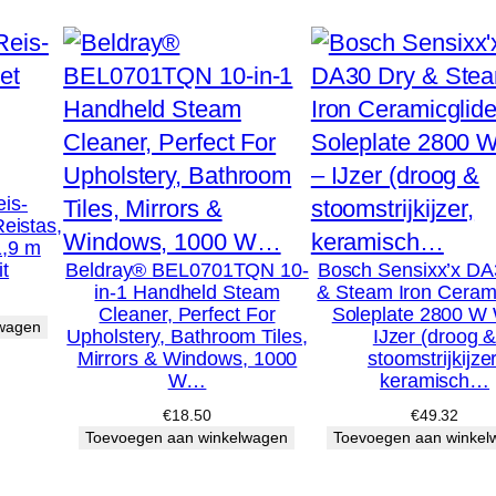
i
z
e
n
e
n
t
is-
Reistas,
h
1,9 m
u
t
Beldray® BEL0701TQN 10-
Bosch Sensixx’x DA
in-1 Handheld Steam
& Steam Iron Cerami
i
Cleaner, Perfect For
Soleplate 2800 W 
lwagen
s
Upholstery, Bathroom Tiles,
IJzer (droog 
Mirrors & Windows, 1000
stoomstrijkijzer
h
W…
keramisch…
a
€
18.50
€
49.32
n
Toevoegen aan winkelwagen
Toevoegen aan winkel
d