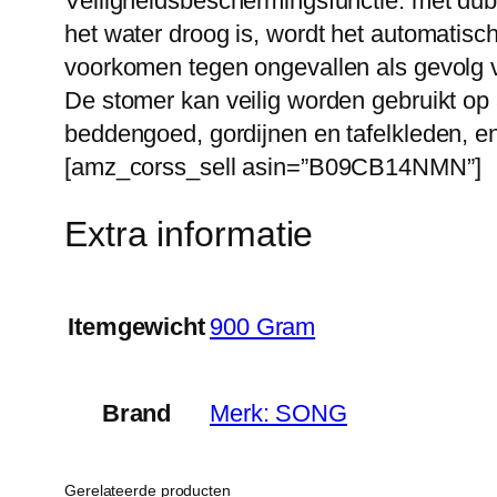
Veiligheidsbeschermingsfunctie: met dubb
het water droog is, wordt het automatis
voorkomen tegen ongevallen als gevolg 
De stomer kan veilig worden gebruikt op a
beddengoed, gordijnen en tafelkleden, e
[amz_corss_sell asin=”B09CB14NMN”]
Extra informatie
Itemgewicht
‎900 Gram
Brand
Merk: SONG
Gerelateerde producten