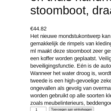
stoomboot, dr
€
44.82
Het nieuwe mondstukontwerp kan s
gemakkelijk de rimpels van kledin
ml maakt deze stoomboot zeer ges
een koffer worden geplaatst. Veil
beveiligingsfunctie. Eén is de aut
Wanneer het water droog is, wordt
tweede is een high-gevoelige zek
ongevallen als gevolg van overmat
worden gebruikt op alle soorten kle
zoals meubelinterieurs, beddengoe
S
Toevoegen aan winkelwagen