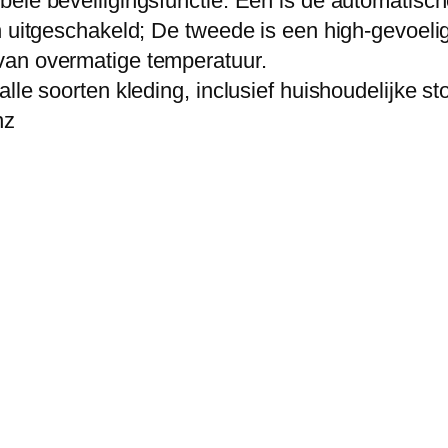
ele beveiligingsfunctie. Eén is de automatisch
t
ch uitgeschakeld; De tweede is een high-gevoel
e
van overmatige temperatuur.
a
lle soorten kleding, inclusief huishoudelijke st
m
nz
e
r
,
5
-
i
n
-
1
r
e