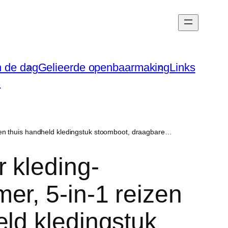
n de dag
Gelieerde openbaarmaking
Links
s
 en thuis handheld kledingstuk stoomboot, draagbare…
 kleding-
er, 5-in-1 reizen
eld kledingstuk