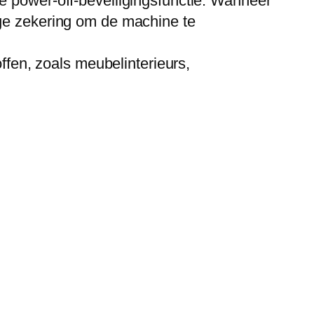
e power-off-beveiligingsfunctie. Wanneer
ige zekering om de machine te
offen, zoals meubelinterieurs,