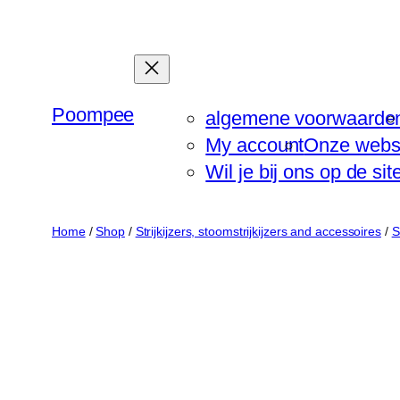
Ga
naar
de
inhoud
Poompee
algemene voorwaarde
My account
Onze webs
Wil je bij ons op de si
Home
/
Shop
/
Strijkijzers, stoomstrijkijzers and accessoires
/
S