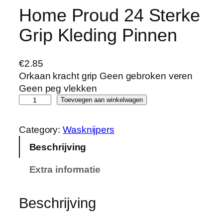
Home Proud 24 Sterke
Grip Kleding Pinnen
€
2.85
Orkaan kracht grip Geen gebroken veren
Geen peg vlekken
H
Toevoegen aan winkelwagen
o
m
Category:
Wasknijpers
e
Beschrijving
P
r
Extra informatie
o
u
d
Beschrijving
2