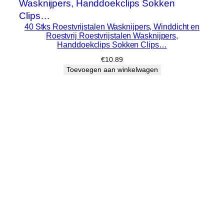
40 Stks Roestvrijstalen Wasknijpers, Winddicht en
Roestvrij Roestvrijstalen Wasknijpers,
Handdoekclips Sokken Clips…
€
10.89
Toevoegen aan winkelwagen
Poompee
Afrekenen Beste deals en nieuwste
producten
Blog
Evenementen
Over
Winkel