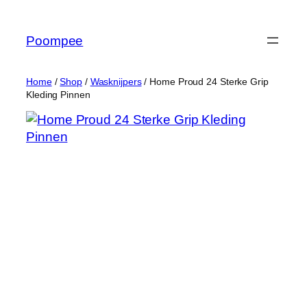
Ga
naar
Poompee
de
inhoud
Home
/
Shop
/
Wasknijpers
/ Home Proud 24 Sterke Grip
Kleding Pinnen