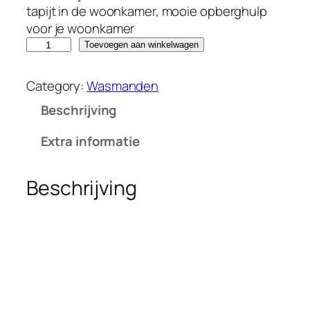
tapijt in de woonkamer, mooie opberghulp
voor je woonkamer
G
Toevoegen aan winkelwagen
o
o
Category:
Wasmanden
d
Beschrijving
p
i
Extra informatie
c
k
Beschrijving
G
r
o
t
e
w
a
s