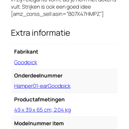
n
vult. Strijken is ook een goed idee
k
[amz_corss_sell asin=”B07X47HMPZ”]
u
s
Extra informatie
s
e
n
Fabrikant
s
‎Goodpick
,
d
Onderdeelnummer
e
‎Hamper01-earGoodpick
k
e
Productafmetingen
n
s
‎49 x 39 x 65 cm; 2.04 kg
i
n
Modelnummer item