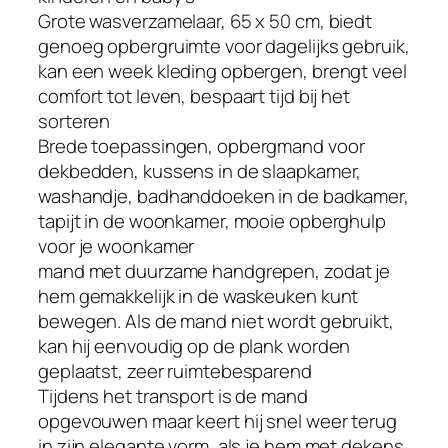
,
Grote wasverzamelaar, 65 x 50 cm, biedt
v
genoeg opbergruimte voor dagelijks gebruik,
o
kan een week kleding opbergen, brengt veel
o
comfort tot leven, bespaart tijd bij het
r
sorteren
h
Brede toepassingen, opbergmand voor
e
dekbedden, kussens in de slaapkamer,
t
washandje, badhanddoeken in de badkamer,
o
tapijt in de woonkamer, mooie opberghulp
p
voor je woonkamer
b
mand met duurzame handgrepen, zodat je
e
hem gemakkelijk in de waskeuken kunt
r
bewegen. Als de mand niet wordt gebruikt,
g
kan hij eenvoudig op de plank worden
e
geplaatst, zeer ruimtebesparend
n
Tijdens het transport is de mand
v
opgevouwen maar keert hij snel weer terug
a
in zijn elegante vorm, als je hem met dekens