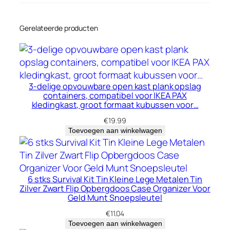
o
e
v
Gerelateerde producten
e
e
l
h
3-delige opvouwbare open kast plank opslag
e
containers, compatibel voor IKEA PAX
i
kledingkast, groot formaat kubussen voor…
d
€
19.99
Toevoegen aan winkelwagen
6 stks Survival Kit Tin Kleine Lege Metalen Tin
Zilver Zwart Flip Opbergdoos Case Organizer Voor
Geld Munt Snoepsleutel
€
11.04
Toevoegen aan winkelwagen