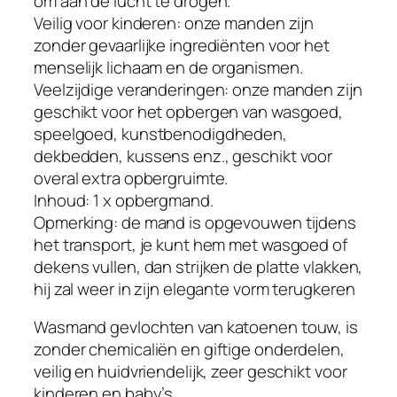
om aan de lucht te drogen.
r
Veilig voor kinderen: onze manden zijn
,
zonder gevaarlijke ingrediënten voor het
k
menselijk lichaam en de organismen.
a
Veelzijdige veranderingen: onze manden zijn
t
geschikt voor het opbergen van wasgoed,
o
speelgoed, kunstbenodigdheden,
e
dekbedden, kussens enz., geschikt voor
n
overal extra opbergruimte.
e
Inhoud: 1 x opbergmand.
n
Opmerking: de mand is opgevouwen tijdens
t
het transport, je kunt hem met wasgoed of
o
dekens vullen, dan strijken de platte vlakken,
u
hij zal weer in zijn elegante vorm terugkeren
w
m
Wasmand gevlochten van katoenen touw, is
a
zonder chemicaliën en giftige onderdelen,
n
veilig en huidvriendelijk, zeer geschikt voor
d
kinderen en baby’s