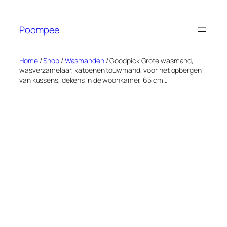
Ga
naar
Poompee
de
inhoud
Home
/
Shop
/
Wasmanden
/ Goodpick Grote wasmand,
wasverzamelaar, katoenen touwmand, voor het opbergen
van kussens, dekens in de woonkamer, 65 cm…