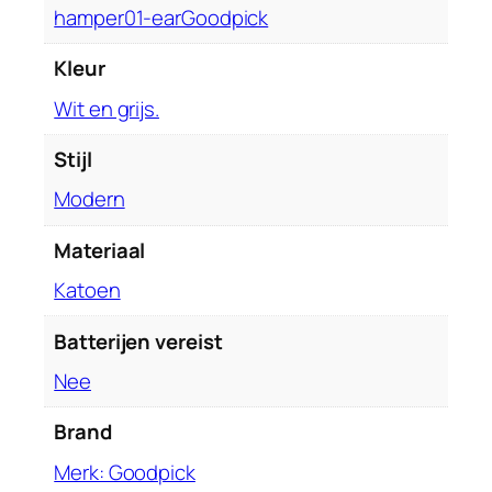
d
‎hamper01-earGoodpick
e
w
Kleur
o
‎Wit en grijs.
o
n
Stijl
k
a
‎Modern
m
e
Materiaal
r
‎Katoen
,
6
Batterijen vereist
5
‎Nee
c
m
Brand
…
h
Merk: Goodpick