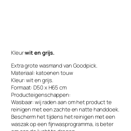
m
a
n
d
,
w
a
Kleur:
wit en grijs.
s
v
Extra grote wasmand van Goodpick.
e
Materiaal: katoenen touw
r
Kleur: wit en grijs.
z
Formaat: D50 x H65 cm
a
Producteigenschappen:
m
Wasbaar: wij raden aan om het product te
e
reinigen met een zachte en natte handdoek.
l
Bescherm het tijdens het reinigen met een
a
waszak op een fijnwasprogramma, is beter
a