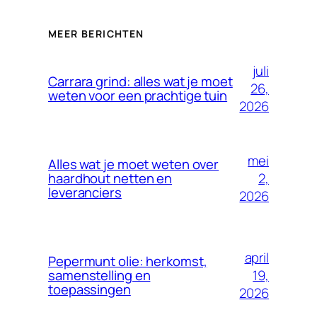
MEER BERICHTEN
juli
Carrara grind: alles wat je moet
26,
weten voor een prachtige tuin
2026
mei
Alles wat je moet weten over
2,
haardhout netten en
leveranciers
2026
april
Pepermunt olie: herkomst,
19,
samenstelling en
toepassingen
2026