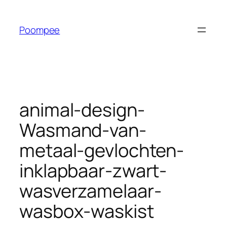
Ga
naar
Poompee
de
inhoud
animal-design-
Wasmand-van-
metaal-gevlochten-
inklapbaar-zwart-
wasverzamelaar-
wasbox-waskist