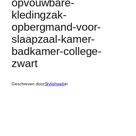
opvouwbare-
kledingzak-
opbergmand-voor-
slaapzaal-kamer-
badkamer-college-
zwart
Geschreven door
Stylishweb
in