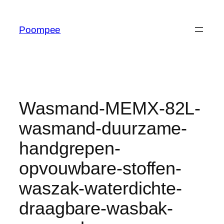
Ga
naar
Poompee
de
inhoud
Wasmand-MEMX-82L-
wasmand-duurzame-
handgrepen-
opvouwbare-stoffen-
waszak-waterdichte-
draagbare-wasbak-