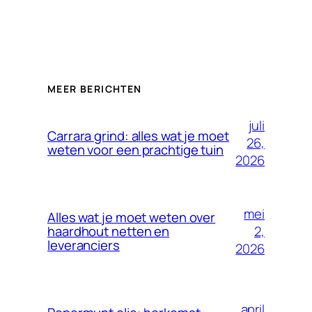
MEER BERICHTEN
juli
Carrara grind: alles wat je moet
26,
weten voor een prachtige tuin
2026
mei
Alles wat je moet weten over
2,
haardhout netten en
leveranciers
2026
april