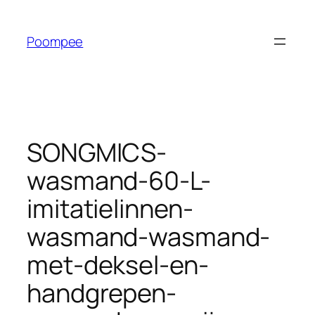
Ga
naar
Poompee
de
inhoud
SONGMICS-
wasmand-60-L-
imitatielinnen-
wasmand-wasmand-
met-deksel-en-
handgrepen-