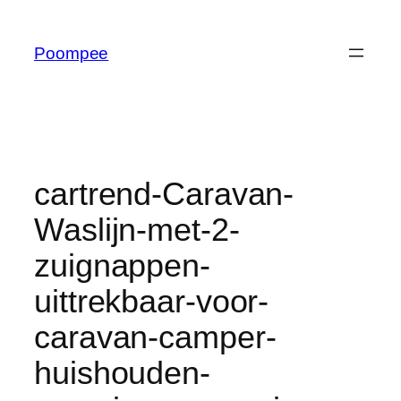
Ga
naar
Poompee
de
inhoud
cartrend-Caravan-
Waslijn-met-2-
zuignappen-
uittrekbaar-voor-
caravan-camper-
huishouden-