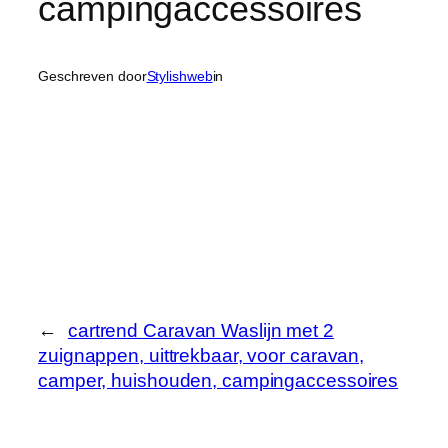
campingaccessoires
Geschreven door
Stylishweb
in
←
cartrend Caravan Waslijn met 2
zuignappen, uittrekbaar, voor caravan,
camper, huishouden, campingaccessoires