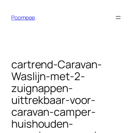
Ga
naar
Poompee
de
inhoud
cartrend-Caravan-
Waslijn-met-2-
zuignappen-
uittrekbaar-voor-
caravan-camper-
huishouden-