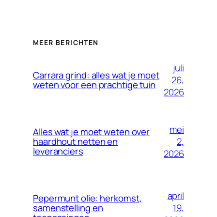
MEER BERICHTEN
juli
Carrara grind: alles wat je moet
26,
weten voor een prachtige tuin
2026
mei
Alles wat je moet weten over
2,
haardhout netten en
leveranciers
2026
april
Pepermunt olie: herkomst,
19,
samenstelling en