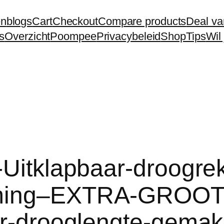
en
blogs
Cart
Checkout
Compare products
Deal va
s
Overzicht
Poompee
Privacybeleid
Shop
Tips
Wil
-Uitklapbaar-droogrek
arming–EXTRA-GROO
r-drooglengte-gemakke