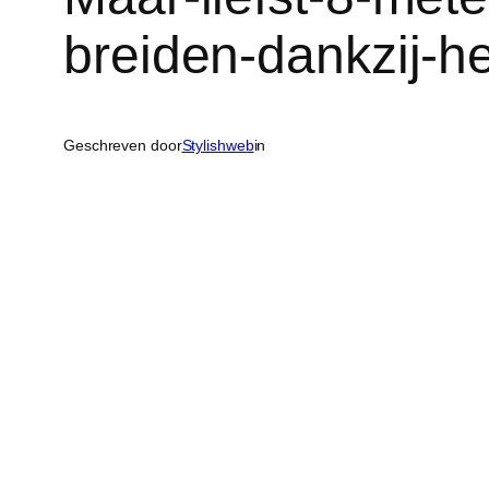
breiden-dankzij-he
Geschreven door
Stylishweb
in