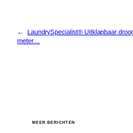
←
LaundrySpecialist® Uitklapbaar dro
meter…
MEER BERICHTEN