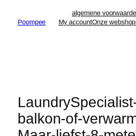
Ga
algemene voorwaard
naar
Poompee
My account
Onze webshop
de
inhoud
LaundrySpecialist
balkon-of-verw
Maar-liefst-8-mete