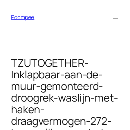
Ga
naar
Poompee
de
inhoud
TZUTOGETHER-
Inklapbaar-aan-de-
muur-gemonteerd-
droogrek-waslijn-met-
haken-
draagvermogen-272-