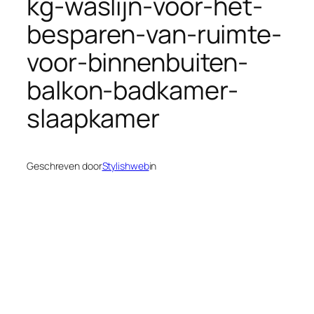
kg-waslijn-voor-het-
besparen-van-ruimte-
voor-binnenbuiten-
balkon-badkamer-
slaapkamer
Geschreven door
Stylishweb
in