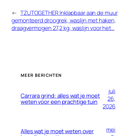
←
TZUTOGETHER Inklapbaar aan de muur
gemonteerd droogrek, waslijn met haken,
draagvermogen 27,2 kg, waslijn voor het…
MEER BERICHTEN
juli
Carrara grind: alles wat je moet
26,
weten voor een prachtige tuin
2026
mei
Alles wat je moet weten over