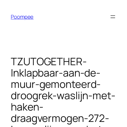
Ga
naar
Poompee
de
inhoud
TZUTOGETHER-
Inklapbaar-aan-de-
muur-gemonteerd-
droogrek-waslijn-met-
haken-
draagvermogen-272-