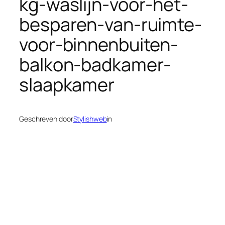
kg-waslijn-voor-het-
besparen-van-ruimte-
voor-binnenbuiten-
balkon-badkamer-
slaapkamer
Geschreven door
Stylishweb
in