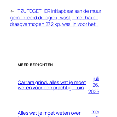
←
TZUTOGETHER Inklapbaar aan de muur
gemonteerd droogrek, waslijn met haken,
draagvermogen 27,2 kg, waslijn voor het…
MEER BERICHTEN
juli
Carrara grind: alles wat je moet
26,
weten voor een prachtige tuin
2026
mei
Alles wat je moet weten over